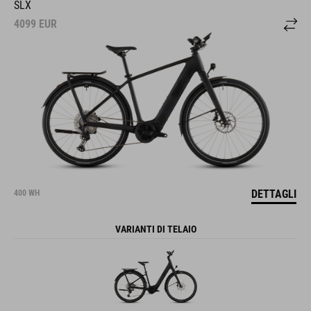
SLX
4099
EUR
DETTAGLI
400 WH
VARIANTI DI TELAIO