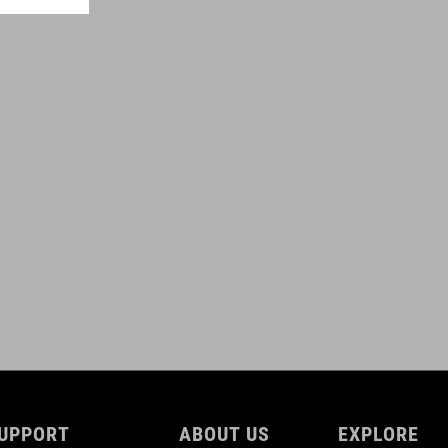
(LxWxH) 7,8 x 7,8 x 2,7 cm
PESO
124 g
UPPORT
ABOUT US
EXPLORE