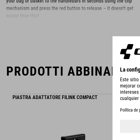
your bag or basket to the handlebars in seconds using the clip
mechanism and press the red button to release – it doesn't get
easier than this!
MARCA
PRODOTTI ABBINABILI
La gamma del marchio ACID include accessori e componenti
per biciclette di alta gamma. Dettagli sofisticati, funzionalità
elevata e innovazioni intelligenti sono i tratti distintivi dei
PIASTRA ADATTATORE FILINK COMPACT
nostri prodotti. Questo brand si contraddistingue anche per il
design sempre chiaro, minimalista, funzionale e unico.