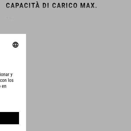
CAPACITÀ DI CARICO MAX.
7 kg
COLORE
black
MATERIALE
polyamide
MISURA