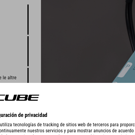
 le altre
 una
 la