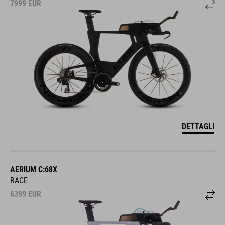
7999
EUR
DETTAGLI
AERIUM C:68X
RACE
6399
EUR