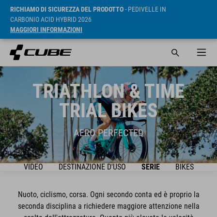
RICHIAMO DI SICUREZZA DEL PRODOTTO
- PEDIVELLE IN
CARBONIO ACID HYBRID 2026
MAGGIORI INFORMAZIONI
TRIATHLON & TIME
TRIAL BIKES
AERO PERFECTED
VIDEO
DESTINAZIONE D'USO
SERIE
BIKES
Nuoto, ciclismo, corsa. Ogni secondo conta ed è proprio la
seconda disciplina a richiedere maggiore attenzione nella