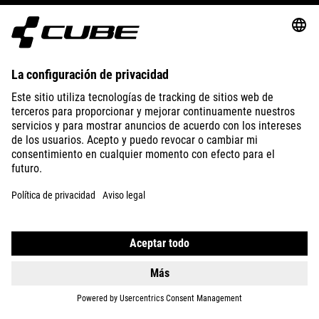
SUPPORT
ABOUT US
EXPLORE
IMPRINT
PRIVACY
EU DATA ACT
PRESS
B2B
SPAIN
ITALIANO