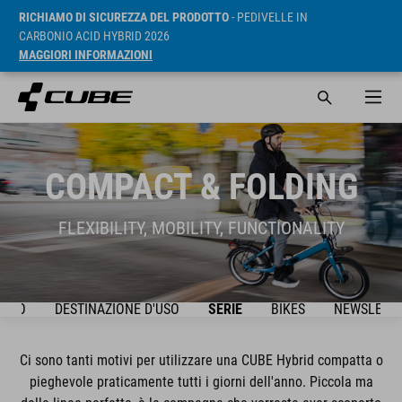
RICHIAMO DI SICUREZZA DEL PRODOTTO
- PEDIVELLE IN
CARBONIO ACID HYBRID 2026
MAGGIORI INFORMAZIONI
COMPACT & FOLDING
FLEXIBILITY, MOBILITY, FUNCTIONALITY
IDEO
DESTINAZIONE D'USO
SERIE
BIKES
NEWSLETT
Ci sono tanti motivi per utilizzare una CUBE Hybrid compatta o
pieghevole praticamente tutti i giorni dell'anno. Piccola ma