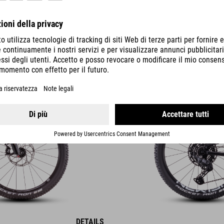
REACTION 240
PRO
869
EUR
DETAILS