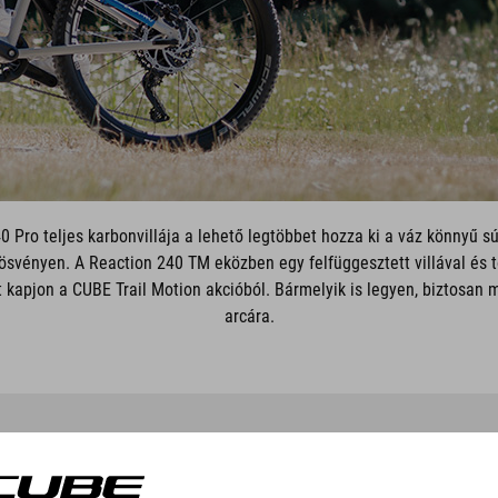
0 Pro teljes karbonvillája a lehető legtöbbet hozza ki a váz könnyű sú
ösvényen. A Reaction 240 TM eközben egy felfüggesztett villával és t
t kapjon a CUBE Trail Motion akcióból. Bármelyik is legyen, biztosan m
arcára.