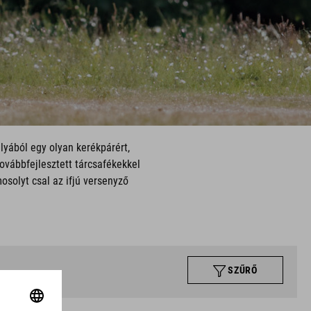
lyából egy olyan kerékpárért,
ovábbfejlesztett tárcsafékekkel
osolyt csal az ifjú versenyző
SZŰRŐ