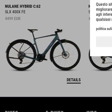
NULANE HYBRID C:62
NULANE HYBR
SLX 400X FE
SLX 400X
4499
EUR
4299
EUR
DETAILS