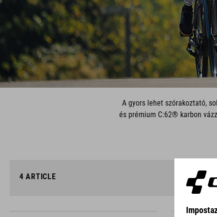
A gyors lehet szórakoztató, s
és prémium C:62® karbon vázza
4
ARTICLE