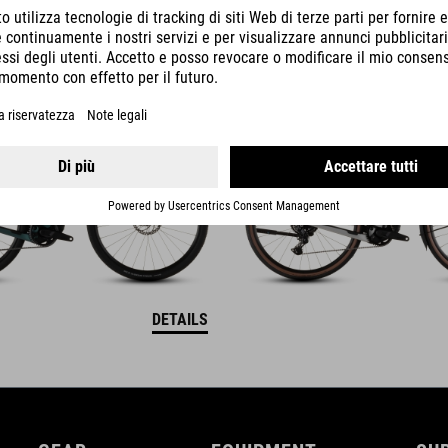
ID C:62
NULANE HYBRID C:62
RACE 400X FE
3499
EUR
DETAILS