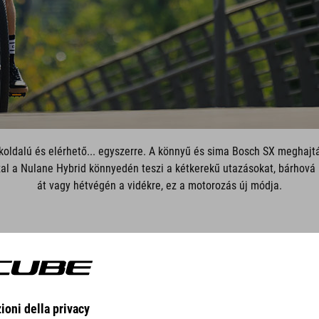
okoldalú és elérhető... egyszerre. A könnyű és sima Bosch SX meghajt
l a Nulane Hybrid könnyedén teszi a kétkerekű utazásokat, bárhová i
át vagy hétvégén a vidékre, ez a motorozás új módja.