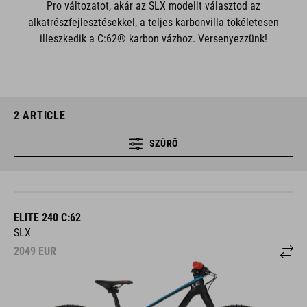
Pro változatot, akár az SLX modellt választod az
alkatrészfejlesztésekkel, a teljes karbonvilla tökéletesen
illeszkedik a C:62® karbon vázhoz. Versenyezzünk!
2
ARTICLE
SZŰRŐ
ELITE 240 C:62
SLX
2049
EUR