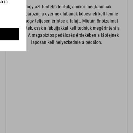
Ahogy azt fentebb leírtuk, amikor megtanulnak
kerékpározni, a gyermek lábának képesnek kell lennie
arra, hogy teljesen érintse a talajt. Miután önbizalmat
szereztek, csak a lábujjakkal kell tudniuk megérinteni a
földet. A magabiztos pedálozás érdekében a lábfejnek
laposan kell helyezkednie a pedálon.