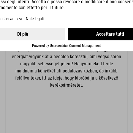
A térd helyzetét a nyereg magassága határozza meg.
Kezdőknek az alacsonyabb nyeregmagasságot
javasoljuk, így erősebb hajlítást a térdben, hogy nehéz
helyzetben könnyen le tudják tenni a lábukat. A
felnőttek és a magabiztosabb gyermekek addig
emelhetik a nyerget, amíg a térd szinte teljesen ki nem
nyúlik pedálozás közben. Ez lehetővé teszi, hogy több
energiát vigyünk át a pedálon keresztül, ami végső soron
nagyobb sebességet jelent! Ha gyermeked térde
majdnem a könyökét üti pedálozás közben, és inkább
felállva teker, itt az ideje, hogy kipróbálja a következő
kerékpárméretet.