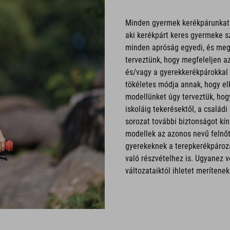
Minden gyermek kerékpárunkat u
aki kerékpárt keres gyermeke s
minden apróság egyedi, és meg
terveztünk, hogy megfeleljen a
és/vagy a gyerekkerékpárokka
tökéletes módja annak, hogy el
modellünket úgy terveztük, hog
iskoláig tekerésektől, a család
sorozat további biztonságot kín
modellek az azonos nevű felnőt
gyerekeknek a terepkerékpározá
való részvételhez is. Ugyanez v
változataiktól ihletet merítenek 