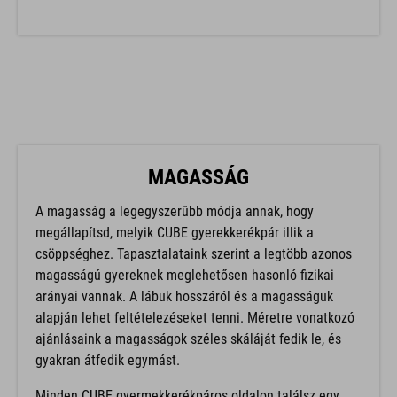
MAGASSÁG
A magasság a legegyszerűbb módja annak, hogy
megállapítsd, melyik CUBE gyerekkerékpár illik a
csöppséghez. Tapasztalataink szerint a legtöbb azonos
magasságú gyereknek meglehetősen hasonló fizikai
arányai vannak. A lábuk hosszáról és a magasságuk
alapján lehet feltételezéseket tenni. Méretre vonatkozó
ajánlásaink a magasságok széles skáláját fedik le, és
gyakran átfedik egymást.
Minden CUBE gyermekkerékpáros oldalon találsz egy