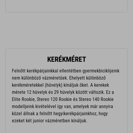
KERÉKMÉRET
Felnőtt kerékpárjainkkal ellentétben gyermekbiciklijeink
nem különböző vázméretűek. Ehelyett különböző
kerékméretekkel (hüvelyk) kínáljuk őket. A kerekek
mérete 12 hüvelyk és 29 hüvelyk között változik. Ez a
Elite Rookie, Stereo 120 Rookie és Stereo 140 Rookie
modelljeink kivételével így van, amelyek már annyira
közel állnak a felnőtt hegyikerékpárjainkhoz, hogy
ezeket két junior vázméretben kínáljuk.