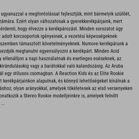
gyanazzal a megfontolással fejlesztjük, mint bármelyik szülőét,
zámára. Ezért olyan változatosak a gyerekkerékpárjaink, mert
érdemli, hogy élvezze a kerékpározást. Minden sorozatot úgy
z adott korcsoportok igényeinek, a vezetési képességeknek
l szemben támasztott követelményeknek. Numove kerékpárunk a
kezdjék megtanulni egyensúlyozni a kerékpárt. Minden Acid
y ellenálljon a napi használatnak és esetleges eséseknek, az
i kirándulásokig vagy a barátokkal való kalandozásig. Az Aruba
ál egy stílusos csomagban. A Reaction Kids és az Elite Rookie
t kerékpárjainkon alapulnak, és könnyű lehetőségeket kínálnak a
shoz, olyan arányokkal, amelyek tökéletesek az első versenyeken
onatkozik a Stereo Rookie modelljeinkre is, amelyek felnőtt
...