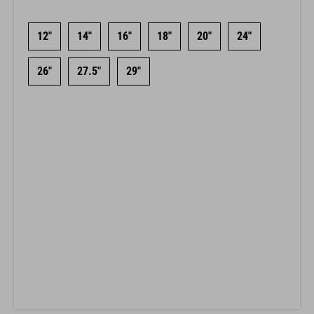
12"
14"
16"
18"
20"
24"
26"
27.5"
29"