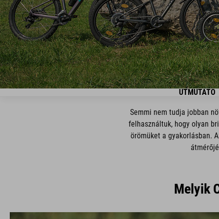
ÚTMUTATÓ
Semmi nem tudja jobban növ
felhasználtuk, hogy olyan br
örömüket a gyakorlásban. Az
átmérőjé
Melyik 