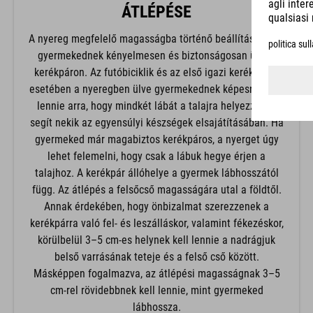
ÁTLÉPÉSE
A nyereg megfelelő magasságba történő beállítása segít
gyermekednek kényelmesen és biztonságosan ülni a
kerékpáron. Az futóbiciklik és az első igazi kerékpárok
esetében a nyeregben ülve gyermekednek képesnek kell
lennie arra, hogy mindkét lábát a talajra helyezze. Ez
segít nekik az egyensúlyi készségek elsajátításában. Ha
gyermeked már magabiztos kerékpáros, a nyerget úgy
lehet felemelni, hogy csak a lábuk hegye érjen a
talajhoz. A kerékpár állóhelye a gyermek lábhosszától
függ. Az átlépés a felsőcső magasságára utal a földtől.
Annak érdekében, hogy önbizalmat szerezzenek a
kerékpárra való fel- és leszálláskor, valamint fékezéskor,
körülbelül 3–5 cm-es helynek kell lennie a nadrágjuk
belső varrásának teteje és a felső cső között.
Másképpen fogalmazva, az átlépési magasságnak 3–5
cm-rel rövidebbnek kell lennie, mint gyermeked
lábhossza.