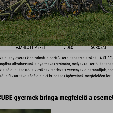
AJÁNLOTT MÉRET
VIDEO
SOROZAT
elni egy gyerek önbizalmát a pozitív korai tapasztalatoknál. A CUBE
ingákat alkothassunk a gyermekek számára, melyekkel kortól és tapasz
 első gurulásoktól a kicsiknek rendezett versenyekig garantáljuk, h
től a fékkar távolságáig a pici bringások igényeinek megfelelően lett 
CUBE gyermek bringa megfelelő a csem