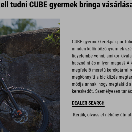
kell tudni CUBE gyermek bringa vásárlás
CUBE gyermekkerékpár-portfóli
minden különböző gyermek széle
figyelembe venni, amikor kivál
használni és milyen magas? A 
megfelelő méretű kerékpárral r
megkönnyíti a biciklizés megta
módja annak, hogy megtaláld a
kereskedőt. Személyesen tanács
DEALER SEARCH
Kérjük, olvass el néhány útmut