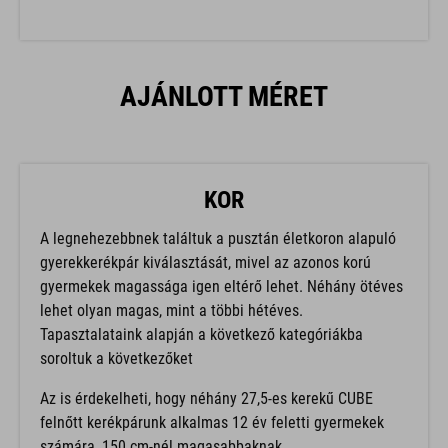
AJÁNLOTT MÉRET
KOR
A legnehezebbnek találtuk a pusztán életkoron alapuló
gyerekkerékpár kiválasztását, mivel az azonos korú
gyermekek magassága igen eltérő lehet. Néhány ötéves
lehet olyan magas, mint a többi hétéves.
Tapasztalataink alapján a következő kategóriákba
soroltuk a következőket
Az is érdekelheti, hogy néhány 27,5-es kerekű CUBE
felnőtt kerékpárunk alkalmas 12 év feletti gyermekek
számára, 150 cm-nél magasabbaknak.