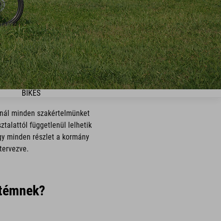
BIKES
-nál minden szakértelmünket
talattól függetlenül lelhetik
ogy minden részlet a kormány
tervezve.
etémnek?