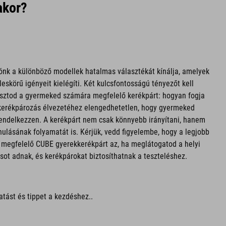
akor?
ónk a különböző modellek hatalmas választékát kínálja, amelyek
skörű igényeit kielégíti. Két kulcsfontosságú tényezőt kell
asztod a gyermeked számára megfelelő kerékpárt: hogyan fogja
kerékpározás élvezetéhez elengedhetetlen, hogy gyermeked
endelkezzen. A kerékpárt nem csak könnyebb irányítani, hanem
nulásának folyamatát is. Kérjük, vedd figyelembe, hogy a legjobb
 megfelelő CUBE gyerekkerékpárt az, ha meglátogatod a helyi
ot adnak, és kerékpárokat biztosíthatnak a teszteléshez.
atást és tippet a kezdéshez..