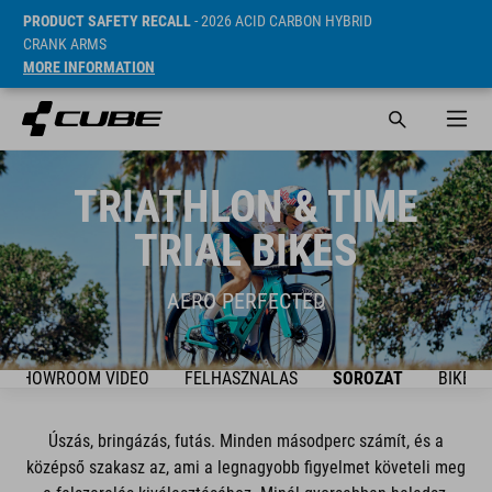
PRODUCT SAFETY RECALL
- 2026 ACID CARBON HYBRID
CRANK ARMS
MORE INFORMATION
TRIATHLON & TIME
TRIAL BIKES
AERO PERFECTED
SHOWROOM VIDEO
FELHASZNÁLÁS
SOROZAT
BIKES
Úszás, bringázás, futás. Minden másodperc számít, és a
középső szakasz az, ami a legnagyobb figyelmet követeli meg