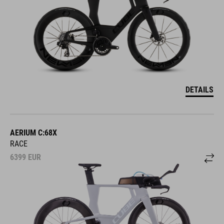
DETAILS
AERIUM C:68X
RACE
6399
EUR