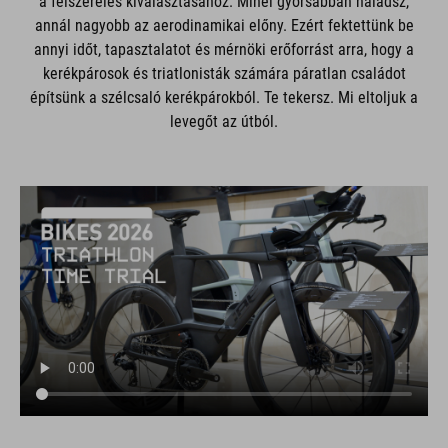
a felszerelés kiválasztásához. Minél gyorsabban haladsz,
annál nagyobb az aerodinamikai előny. Ezért fektettünk be
annyi időt, tapasztalatot és mérnöki erőforrást arra, hogy a
kerékpárosok és triatlonisták számára páratlan családot
építsünk a szélcsaló kerékpárokból. Te tekersz. Mi eltoljuk a
levegőt az útból.