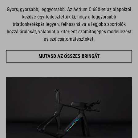
Gyors, gyorsabb, leggyorsabb. Az Aerium C:68X-et az alapoktól
kezdve úgy fejlesztettük ki, hogy a leggyorsabb
triatlonkerékpár legyen, felhasználva a legjobb sportolók
hozzájárulását, valamint a kiterjedt számítógépes modellezést
és szélcsatornateszteket.
MUTASD AZ ÖSSZES BRINGÁT