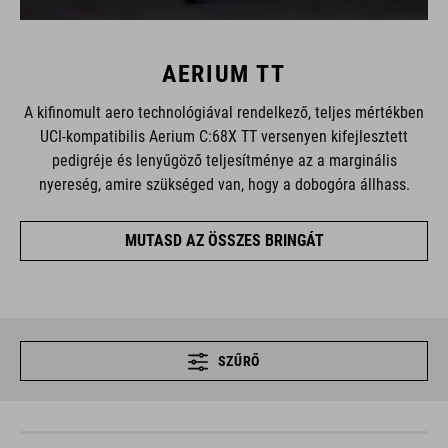
AERIUM TT
A kifinomult aero technológiával rendelkező, teljes mértékben
UCI-kompatibilis Aerium C:68X TT versenyen kifejlesztett
pedigréje és lenyűgöző teljesítménye az a marginális
nyereség, amire szükséged van, hogy a dobogóra állhass.
MUTASD AZ ÖSSZES BRINGÁT
SZŰRŐ