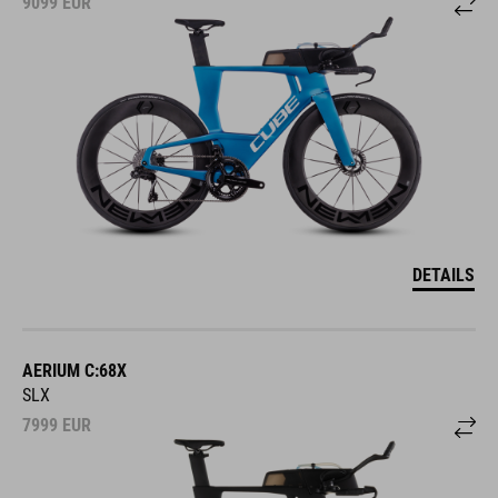
9099
EUR
DETAILS
AERIUM C:68X
SLX
7999
EUR