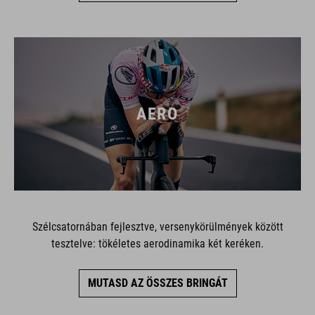
AERO
Szélcsatornában fejlesztve, versenykörülmények között
tesztelve: tökéletes aerodinamika két keréken.
MUTASD AZ ÖSSZES BRINGÁT