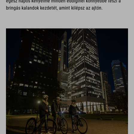
egész napos kényelme minden eddiginél könnyebbé teszi a
bringás kalandok kezdetét, amint kilépsz az ajtón.