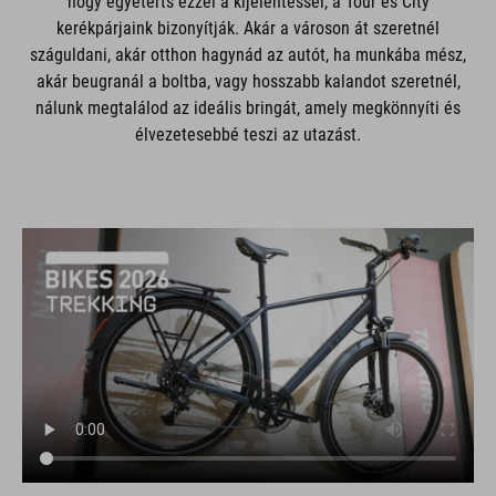
hogy egyetérts ezzel a kijelentéssel, a Tour és City
kerékpárjaink bizonyítják. Akár a városon át szeretnél
száguldani, akár otthon hagynád az autót, ha munkába mész,
akár beugranál a boltba, vagy hosszabb kalandot szeretnél,
nálunk megtalálod az ideális bringát, amely megkönnyíti és
élvezetesebbé teszi az utazást.