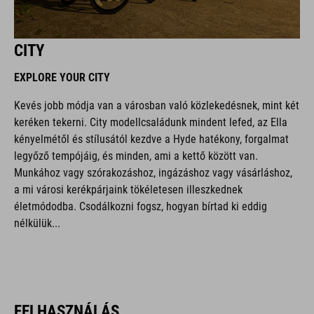
CITY
EXPLORE YOUR CITY
Kevés jobb módja van a városban való közlekedésnek, mint két
keréken tekerni. City modellcsaládunk mindent lefed, az Ella
kényelmétől és stílusától kezdve a Hyde hatékony, forgalmat
legyőző tempójáig, és minden, ami a kettő között van.
Munkához vagy szórakozáshoz, ingázáshoz vagy vásárláshoz,
a mi városi kerékpárjaink tökéletesen illeszkednek
életmódodba. Csodálkozni fogsz, hogyan bírtad ki eddig
nélkülük...
FELHASZNÁLÁS