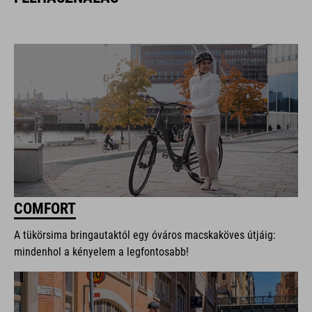
COMFORT
A tükörsima bringautaktól egy óváros macskaköves útjáig:
mindenhol a kényelem a legfontosabb!