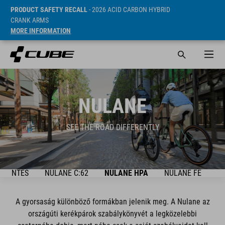
PRODUCT SAFETY RECALL
- 2026 ACID CARBON HYBRID
CRANK ARMS
MORE INFORMATION
NULANE
SEE THE ROAD DIFFERENTLY
TEKINTÉS
NULANE C:62
NULANE HPA
NULANE FE
BI
A gyorsaság különböző formákban jelenik meg. A Nulane az
országúti kerékpárok szabálykönyvét a legközelebbi