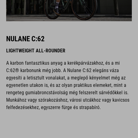
NULANE C:62
LIGHTWEIGHT ALL-ROUNDER
A karbon fantasztikus anyag a kerékpárvázakhoz, és a mi
C:62® karbonunk még jobb. A Nulane C:62 elegáns váza
egyesíti a letisztult vonalakat, a meglepő kényelmet még az
egyenetlen utakon is, és az olyan praktikus elemeket, mint a
rengeteg gumiabroncstávolság még felszerelt sárvédőkkel is.
Munkához vagy szórakozáshoz, városi utcákhoz vagy kavicsos
felfedezésekhez, egyszerre fürge és strapabíró.