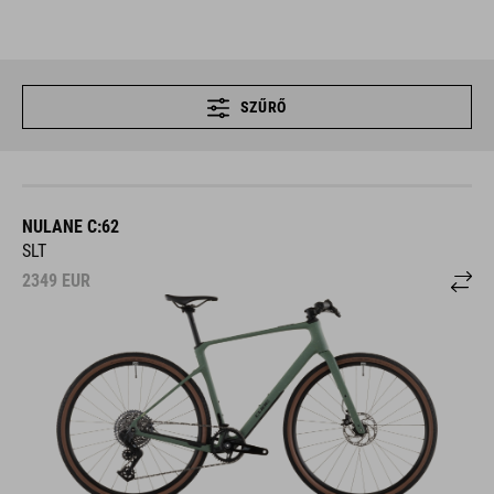
SZŰRŐ
NULANE C:62
SLT
2349
EUR