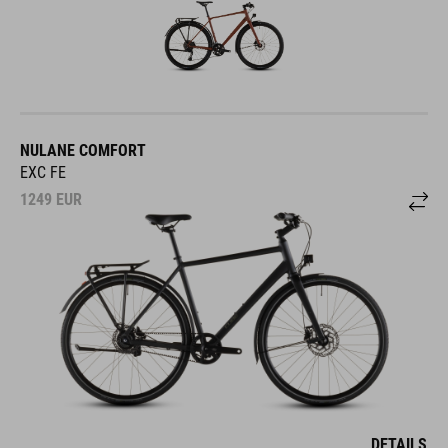
NULANE COMFORT
EXC FE
1249
EUR
DETAILS