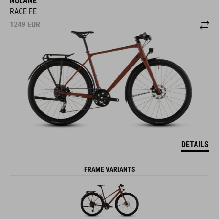
NULANE
RACE FE
1249
EUR
DETAILS
FRAME VARIANTS