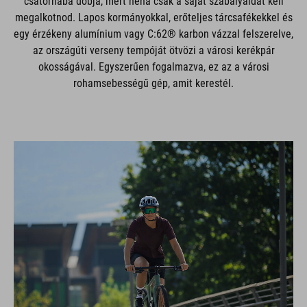
csatornába dobja, mert néha csak a saját szabályaidat kell
megalkotnod. Lapos kormányokkal, erőteljes tárcsafékekkel és
egy érzékeny alumínium vagy C:62® karbon vázzal felszerelve,
az országúti verseny tempóját ötvözi a városi kerékpár
okosságával. Egyszerűen fogalmazva, ez az a városi
rohamsebességű gép, amit kerestél.