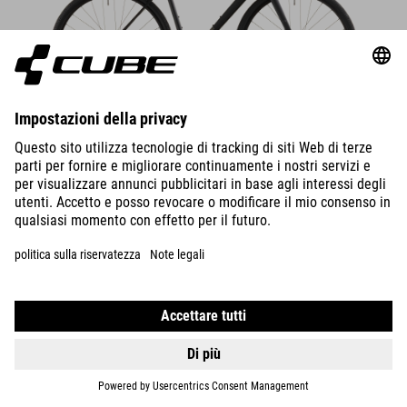
DETAILS
FRAME VARIANTS
NULANE
PRO
819
EUR