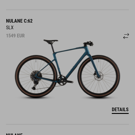
NULANE C:62
SLX
1549
EUR
DETAILS