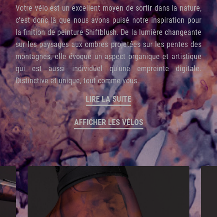
Votre vélo est un excellent moyen de sortir dans la nature,
c'est donc là que nous avons puisé notre inspiration pour
la finition de peinture Shiftblush. De la lumière changeante
sur les paysages aux ombres projetées sur les pentes des
montagnes, elle évoque un aspect organique et artistique
qui est aussi individuel qu'une empreinte digitale.
Distinctive et unique, tout comme vous.
LIRE LA SUITE
AFFICHER LES VÉLOS