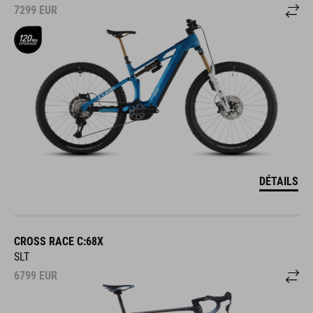
7299
EUR
DÉTAILS
CROSS RACE C:68X
SLT
6799
EUR