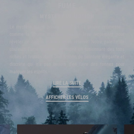
FUME
MYSTERY IN MOTION
Le mystère a son propre attrait et sa propre promesse...
comme la brume matinale, qui se lève lentement pour
révéler ce que la journée nous réserve. Notre palette de
couleurs Fume capture cet esprit en fusionnant des tons
riches et feutrés dans une finition de peinture élégante et
discrète qui n'a pas besoin d'en faire des tonnes pour
marquer les esprits.
LIRE LA SUITE
AFFICHER LES VÉLOS