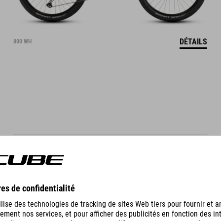
DÉTAILS
800 WH
STEREO HYBRID ONE22
RACE
4299
EUR