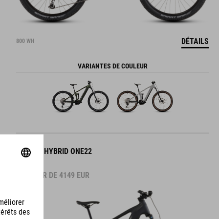
DÉTAILS
800 WH
VARIANTES DE COULEUR
STEREO HYBRID ONE22
PRO FE
À PARTIR DE
4149
EUR