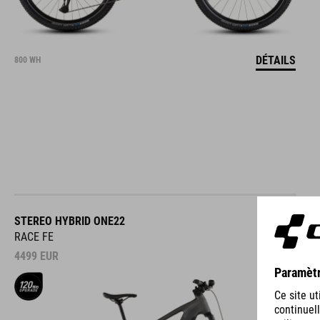
DÉTAILS
800 WH
STEREO HYBRID ONE22
RACE FE
4499
EUR