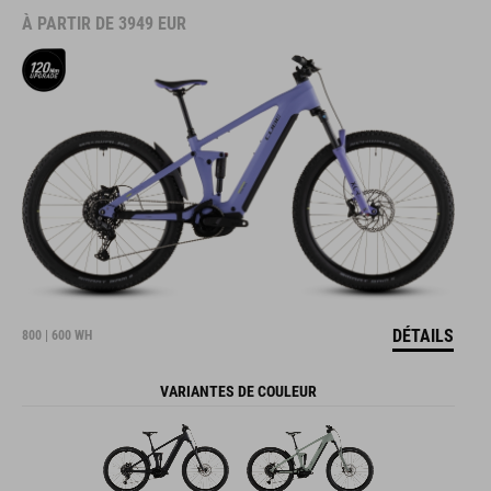
À PARTIR DE
3949
EUR
DÉTAILS
800 | 600 WH
VARIANTES DE COULEUR