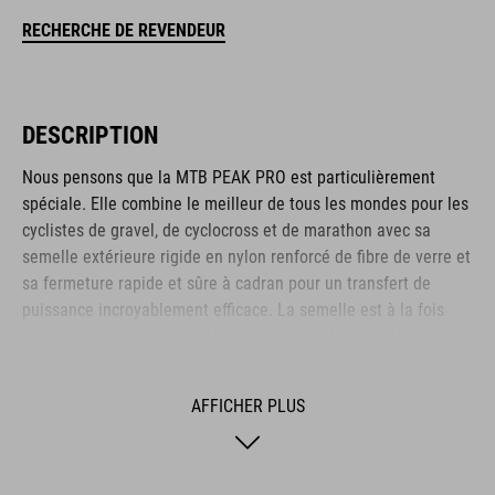
RECHERCHE DE REVENDEUR
DESCRIPTION
Nous pensons que la MTB PEAK PRO est particulièrement
spéciale. Elle combine le meilleur de tous les mondes pour les
cyclistes de gravel, de cyclocross et de marathon avec sa
semelle extérieure rigide en nylon renforcé de fibre de verre et
sa fermeture rapide et sûre à cadran pour un transfert de
puissance incroyablement efficace. La semelle est à la fois
adhérente et souple pour les moments où deux pieds
l'emportent sur deux roues. La tige en PU et Ripstop est
conçue pour être résistante et durable, tandis que la boîte à
AFFICHER PLUS
orteils et l'embout du talon renforcés offrent une protection
suffisante pour ces zones vulnérables. La semelle
antidérapante A-TRACTION est fabriquée à partir d'un nouveau