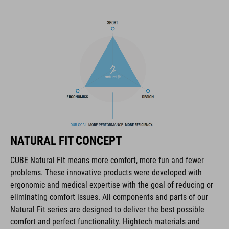
composé de caoutchouc extra-collant pour une traction
maximale sur les pédales et sur une variété de surfaces, et la
semelle intérieure NF Ergonomics assure une répartition
optimale de la pression et de l'amortissement, que vous
participiez à une course ou que vous vous attaquiez à des
ultra-distances.
MARQUE
NATURAL FIT CONCEPT
La marque CUBE est synonyme de produits innovants et de
CUBE Natural Fit means more comfort, more fun and fewer
haute qualité qui sont toujours orientés sur les tendances
problems. These innovative products were developed with
actuelles. Les produits sont parfaitement ajustés les uns aux
ergonomic and medical expertise with the goal of reducing or
autres par la coopération étroite des designers dans le
eliminating comfort issues. All components and parts of our
développement des accessoires et des vélos et engendrent
Natural Fit series are designed to deliver the best possible
ainsi la meilleure combinaison en matière de design, de
comfort and perfect functionality. Hightech materials and
technique et d’utilisabilité.