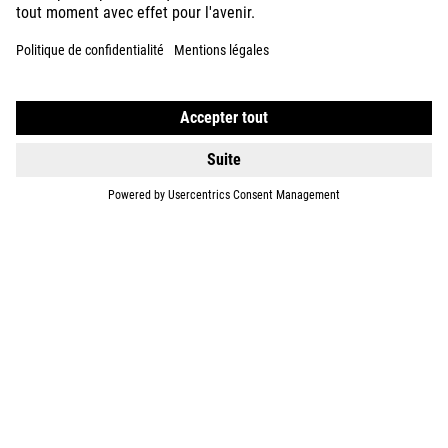
DÉTAILS
NUMOVE 120
WALK
129
EUR