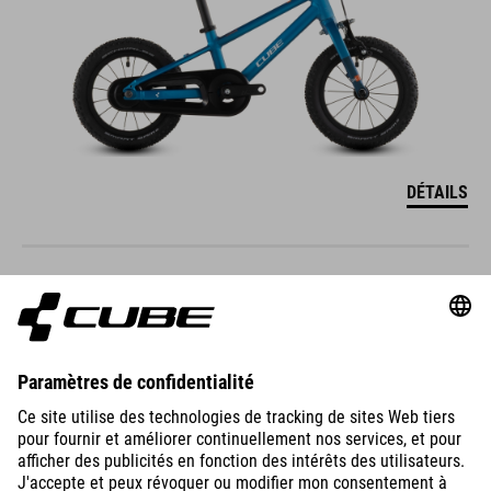
DÉTAILS
NUMOVE 120
WALK
129
EUR