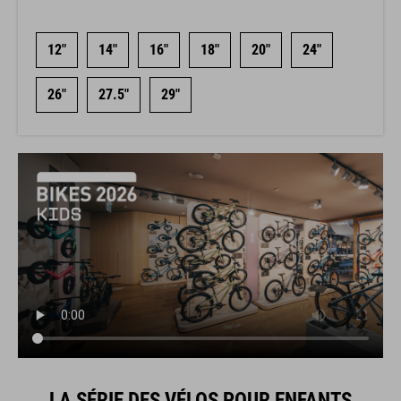
12"
14"
16"
18"
20"
24"
26"
27.5"
29"
LA SÉRIE DES VÉLOS POUR ENFANTS