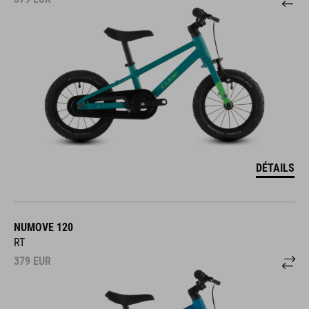
DÉTAILS
NUMOVE 120
RT
379
EUR