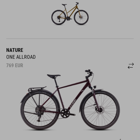
NATURE
ONE ALLROAD
769
EUR