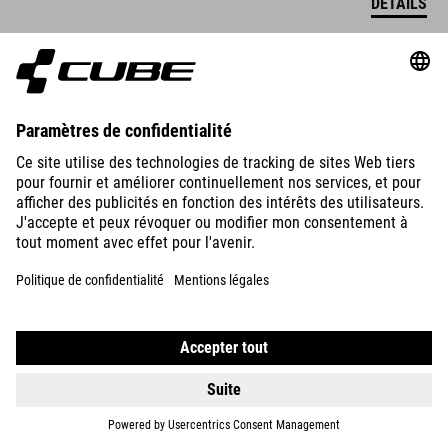
DÉTAILS
JEU DE GARDE-BOUE GRAVEL 28"
DÉTAILS
MUDGUARD VANE FRONT 27,5"
19.95
EUR