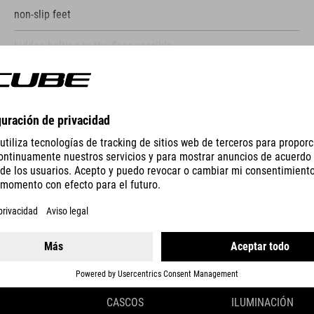
non-slip feet
hidden bolting to the floor possible
MOSTRAR MÁS
GEAR
EQUIPMENT
CASCOS
ILUMINACIÓN