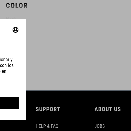
COLOR
black
DIMENSIONES
(LxWxH) 400 x 370 x 740 mm
MATERIAL
steel
SUPPORT
ABOUT US
plastic
HELP & FAQ
JOBS