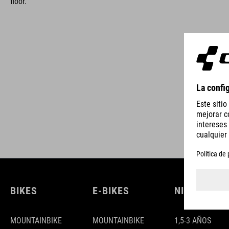
floor.
MARCA
La marca ACID incluye accesorios y piezas de bicicleta de alta
calidad. Detalles inteligentes, una alta funcionalidad e
innovaciones sofisticadas caracterizan nuestros productos. Al
mismo tiempo, el diseño sigue manteniendo unas formas
claras, puristas, funcionales y exclusivas.
BIKES
E-BIKES
NIÑOS
MOUNTAINBIKE
MOUNTAINBIKE
1,5-3 AÑOS