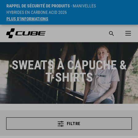
RAPPEL DE SÉCURITÉ DE PRODUITS
- MANIVELLES
HYBRIDES EN CARBONE ACID 2026
PLUS D’INFORMATIONS
SWEATS À CAPUCHE &
T-SHIRTS
FILTRE