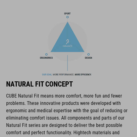
composé de caoutchouc extra-collant pour une traction
maximale sur les pédales et sur une variété de surfaces, et la
semelle intérieure NF Ergonomics assure une répartition
optimale de la pression et de l'amortissement, que vous
participiez à une course ou que vous vous attaquiez à des
ultra-distances.
MARQUE
NATURAL FIT CONCEPT
La marque CUBE est synonyme de produits innovants et de
CUBE Natural Fit means more comfort, more fun and fewer
haute qualité qui sont toujours orientés sur les tendances
problems. These innovative products were developed with
actuelles. Les produits sont parfaitement ajustés les uns aux
ergonomic and medical expertise with the goal of reducing or
autres par la coopération étroite des designers dans le
eliminating comfort issues. All components and parts of our
développement des accessoires et des vélos et engendrent
Natural Fit series are designed to deliver the best possible
ainsi la meilleure combinaison en matière de design, de
comfort and perfect functionality. Hightech materials and
technique et d’utilisabilité.