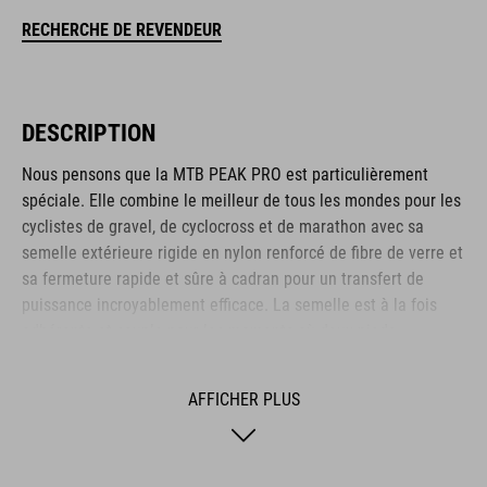
RECHERCHE DE REVENDEUR
DESCRIPTION
Nous pensons que la MTB PEAK PRO est particulièrement
spéciale. Elle combine le meilleur de tous les mondes pour les
cyclistes de gravel, de cyclocross et de marathon avec sa
semelle extérieure rigide en nylon renforcé de fibre de verre et
sa fermeture rapide et sûre à cadran pour un transfert de
puissance incroyablement efficace. La semelle est à la fois
adhérente et souple pour les moments où deux pieds
l'emportent sur deux roues. La tige en PU et Ripstop est
conçue pour être résistante et durable, tandis que la boîte à
AFFICHER PLUS
orteils et l'embout du talon renforcés offrent une protection
suffisante pour ces zones vulnérables. La semelle
antidérapante A-TRACTION est fabriquée à partir d'un nouveau