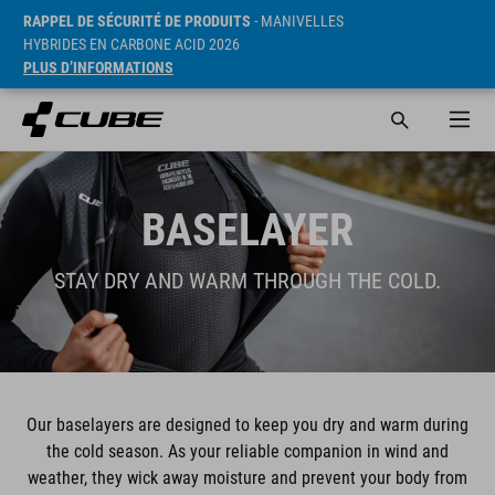
RAPPEL DE SÉCURITÉ DE PRODUITS
- MANIVELLES
HYBRIDES EN CARBONE ACID 2026
PLUS D’INFORMATIONS
BASELAYER
STAY DRY AND WARM THROUGH THE COLD.
Our baselayers are designed to keep you dry and warm during
the cold season. As your reliable companion in wind and
weather, they wick away moisture and prevent your body from