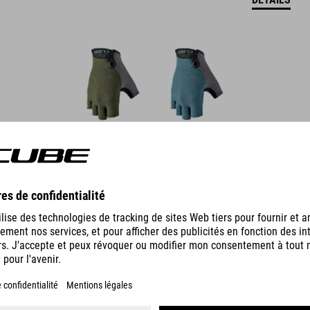
GANTS ROOKIE GRAVITY À DOIGTS LONGS X ACTIONTEAM