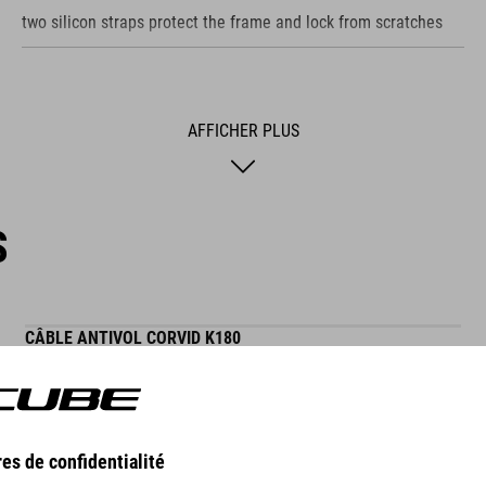
two silicon straps protect the frame and lock from scratches
AFFICHER PLUS
S
CÂBLE ANTIVOL CORVID K180