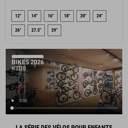
12"
14"
16"
18"
20"
24"
26"
27.5"
29"
LA SÉRIE DES VÉLOS POUR ENFANTS