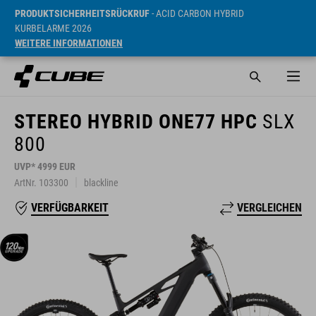
PRODUKTSICHERHEITSRÜCKRUF
- ACID CARBON HYBRID
KURBELARME 2026
WEITERE INFORMATIONEN
STEREO HYBRID ONE77 HPC
SLX
800
UVP* 4999 EUR
ArtNr. 103300
blackline
VERGLEICHEN
VERFÜGBARKEIT