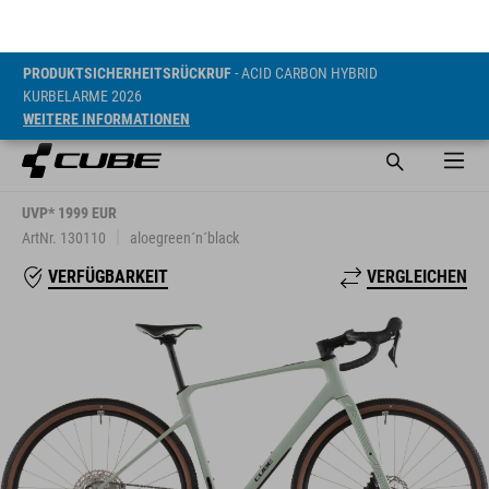
PRODUKTSICHERHEITSRÜCKRUF
- ACID CARBON HYBRID
KURBELARME 2026
WEITERE INFORMATIONEN
NUROAD C:62
ONE
UVP* 1999 EUR
ArtNr. 130110
aloegreen´n´black
VERGLEICHEN
VERFÜGBARKEIT