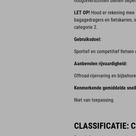
hoogteverschillen dienen beperk
LET OP!
Houd er rekening mee d
bagagedragers en fietskarren, i
categorie 2.
Gebruiksdoel:
Sportief en competitief fietsen
Aanbevolen rijvaardigheid:
Offroad-rijervaring en bijbehor
Kenmerkende gemiddelde snelh
Niet van toepassing.
CLASSIFICATIE: 