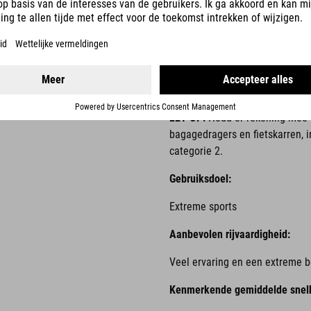
CLASSIFICATIE: 
Betreft fietsen met en zonder
zijn en die worden gebruikt vo
terrein of afdalingen op onve
combinatie daarvan.
LET OP!
Houd er rekening mee d
bagagedragers en fietskarren, i
categorie 2.
Gebruiksdoel:
Extreme sports
Aanbevolen rijvaardigheid:
Veel ervaring en een extreme be
Kenmerkende gemiddelde snelh