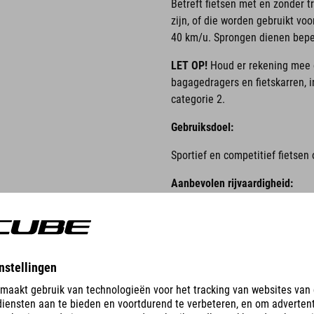
Betreft fietsen met en zonder
zijn, of die worden gebruikt v
40 km/u. Sprongen dienen beper
LET OP!
Houd er rekening mee d
bagagedragers en fietskarren, i
categorie 2.
Gebruiksdoel:
Sportief en competitief fietsen 
Aanbevolen rijvaardigheid:
Offroad-rijervaring en bijbehor
Kenmerkende gemiddelde snelh
Niet van toepassing.