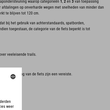
 trapondersteuning waarop categorieën
1
,
2
en
3
van toepassing
oor afdalingen op onverharde wegen met snelheden van minder dan
kt te blijven tot 120 cm.
at bij het gebruik van achterstandaards, spatborden,
ndien toegestaan, de categorie van de fiets beperkt is tot
over veeleisende trails.
ende beheersing van de fiets zijn een vereiste.
eid: