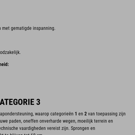
en met gematigde inspanning.
odzakelijk.
eid:
CATEGORIE 3
trapondersteuning, waarop categorieën
1
en
2
van toepassing zijn
ruwe paden, oneffen onverharde wegen, moeilijk terrein en
chnische vaardigheden vereist zijn. Sprongen en