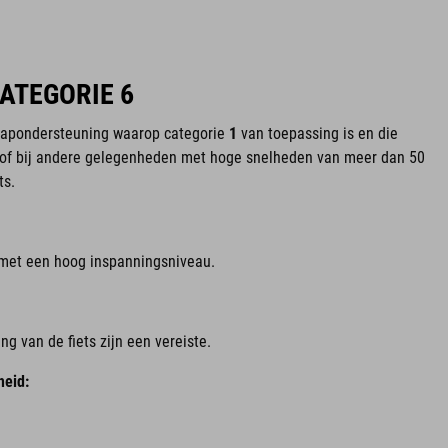
CATEGORIE 6
trapondersteuning waarop categorie
1
van toepassing is en die
n of bij andere gelegenheden met hoge snelheden van meer dan 50
ts.
n met een hoog inspanningsniveau.
g van de fiets zijn een vereiste.
eid: