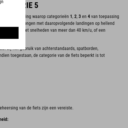
CATEGORIE 5
 trapondersteuning waarop categorieën
1
,
2
,
3
en
4
van toepassing
or extreme sprongen met daaropvolgende landingen op hellend
rharde wegen met snelheden van meer dan 40 km/u, of een
at bij het gebruik van achterstandaards, spatborden,
ndien toegestaan, de categorie van de fiets beperkt is tot
heersing van de fiets zijn een vereiste.
eid: