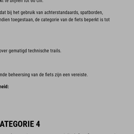
t te blijven tot 60 cm.
at bij het gebruik van achterstandaards, spatborden,
ndien toegestaan, de categorie van de fiets beperkt is tot
 over gematigd technische trails.
ende beheersing van de fiets zijn een vereiste.
eid:
CATEGORIE 4