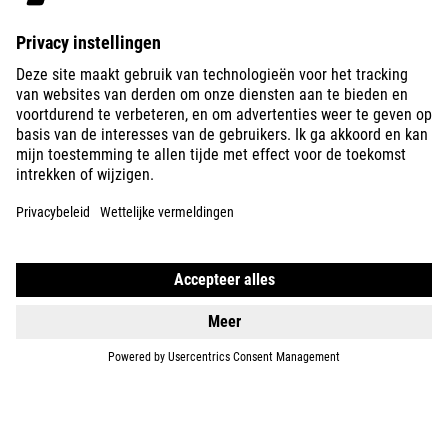
ABOUT US
EXPLORE
IMPRINT
PRIVACY
EU DATA ACT
PRESS
B2B
BULGARIA
NEDERLANDS