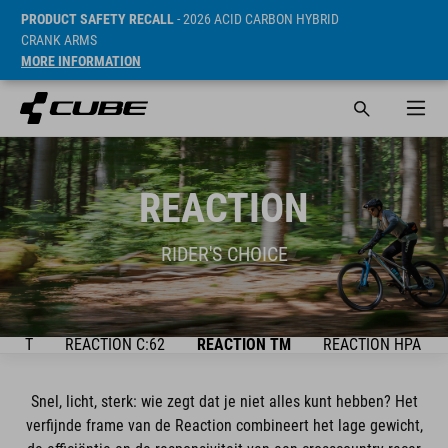
PRODUCT SAFETY RECALL
- 2026 ACID CARBON HYBRID
CRANK ARMS
MORE INFORMATION
REACTION
RIDER'S CHOICE
ICHT
REACTION C:62
REACTION TM
REACTION HPA
Snel, licht, sterk: wie zegt dat je niet alles kunt hebben? Het
verfijnde frame van de Reaction combineert het lage gewicht,