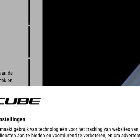
naan de
 ook en
len op de
en soepel?