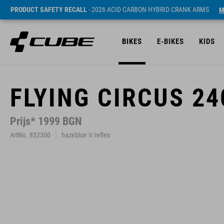
PRODUCT SAFETY RECALL
- 2026 ACID CARBON HYBRID CRANK ARMS
M
BIKES
E-BIKES
KIDS
FLYING CIRCUS 24
Prijs* 1999 BGN
ArtNo. 852300
hazeblue´n´reflex