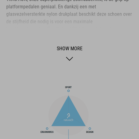
platformpedalen geniaal. En dankzij een met
glasvezelversterkte nylon drukplaat beschikt deze schoen over
de stijfheid die nodig is voor een maximale
krachtoverbrenging. Een Natural Fit-inlegzool draagt zorg voor
de best mogelijke demping en drukverdeling. De vetersluiting
waarborgt niet alleen snel aan- en uittrekken, maar biedt ook
SHOW MORE
een gepersonaliseerde drukverdeling. Versterkingen rondom
hielkuip, neus en voetboog bieden extra bescherming. Een
middenzool van schokabsorberende EVA-materiaal verhoogt
het comfort. Het bovenwerk van PU-materiaal zorgt voor de
sterkte die nodig is om de zwaarste afdalingen te doorstaan.
BRAND
The CUBE brand is synonymous with innovative, high-quality