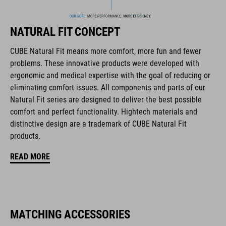
products geared to all the latest trends. Our designers
collaborate closely to create bikes and accessories that
NATURAL FIT CONCEPT
coordinate seamlessly, combining design, technology and
usability for the perfect balance between form and function.
CUBE Natural Fit means more comfort, more fun and fewer
problems. These innovative products were developed with
ergonomic and medical expertise with the goal of reducing or
FEATURES
eliminating comfort issues. All components and parts of our
Natural Fit series are designed to deliver the best possible
vetersluiting
comfort and perfect functionality. Hightech materials and
ergonomische Natural Fit-leest
distinctive design are a trademark of CUBE Natural Fit
products.
Natural Fit-inlegzool
READ MORE
verstevigde enkelsectie
verstevigde neus
MATCHING ACCESSORIES
makkelijk aan te trekken