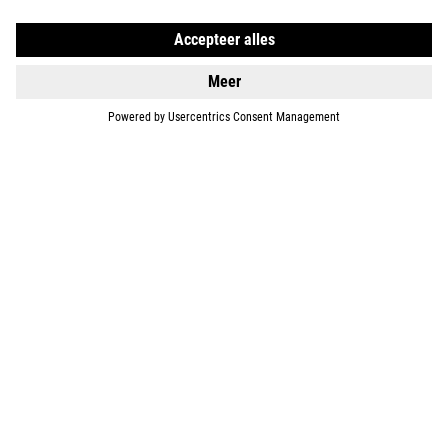
DETAILS
ACID 160
659
BGN