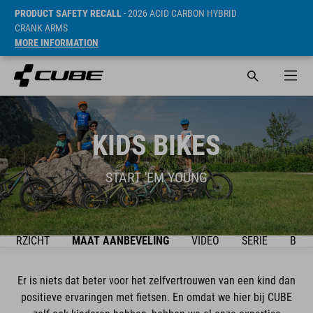
PRODUCT SAFETY RECALL
- 2026 ACID CARBON HYBRID
CRANK ARMS
MORE INFORMATION
KIDS BIKES
START 'EM YOUNG
OVERZICHT
MAAT AANBEVELING
VIDEO
SERIE
BIKE
Er is niets dat beter voor het zelfvertrouwen van een kind dan
positieve ervaringen met fietsen. En omdat we hier bij CUBE