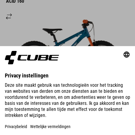
ACID 160
DETAILS
ACID 160
659
BGN