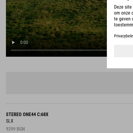
STEREO ONE44 C:68X
SLX
9299
BGN