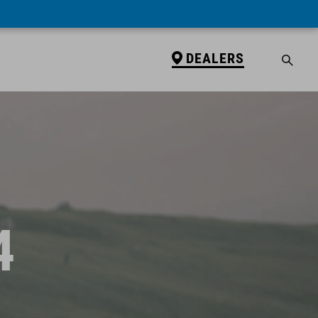
DEALERS
4