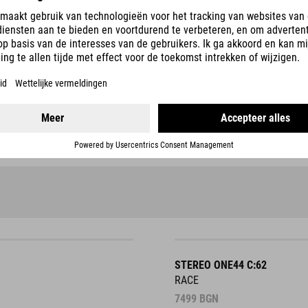
STEREO ONE44 C:62
RACE
7499
BGN