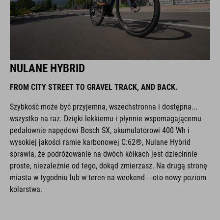
NULANE HYBRID
FROM CITY STREET TO GRAVEL TRACK, AND BACK.
Szybkość może być przyjemna, wszechstronna i dostępna...
wszystko na raz. Dzięki lekkiemu i płynnie wspomagającemu
pedałownie napędowi Bosch SX, akumulatorowi 400 Wh i
wysokiej jakości ramie karbonowej C:62®, Nulane Hybrid
sprawia, że podróżowanie na dwóch kółkach jest dziecinnie
proste, niezależnie od tego, dokąd zmierzasz. Na drugą stronę
miasta w tygodniu lub w teren na weekend -- oto nowy poziom
kolarstwa.