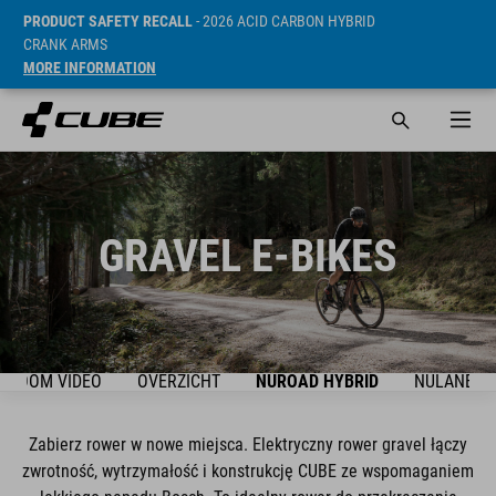
PRODUCT SAFETY RECALL
- 2026 ACID CARBON HYBRID
CRANK ARMS
MORE INFORMATION
GRAVEL E-BIKES
WROOM VIDEO
OVERZICHT
NUROAD HYBRID
NULANE H
Zabierz rower w nowe miejsca. Elektryczny rower gravel łączy
zwrotność, wytrzymałość i konstrukcję CUBE ze wspomaganiem