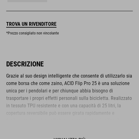
TROVA UN RIVENDITORE
*Prezzo consigliato non vincolante
DESCRIZIONE
Grazie al suo design intelligente che consente di utilizzarlo sia
come borsa che come zaino, ACID Flip Pro 25 è una soluzione
unica per i pendolari e per chiunque abbia bisogno di
trasportare i propri effetti personali sulla bicicletta. Realizzato
in tessuto TPU resistente e con una capacità di 25 litri, la
copertura reversibile può essere girata rapidamente e
facilmente da un lato all'altro, a seconda che si utilizzi il
sistema di montaggio della borsa o il sistema dorsale NF
Ergonomics. Il sistema di montaggio CILink è compatibile con