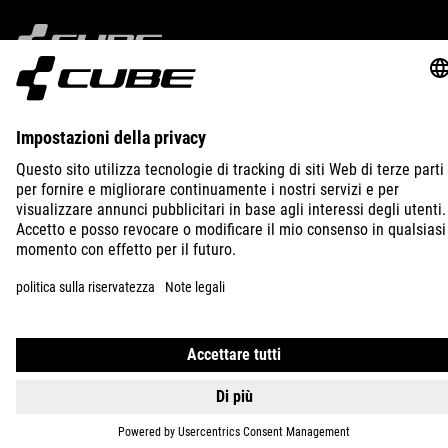
DIMENSIONI
IMPRINT
PRIVACY
EU DATA ACT
PRESS
B2B
(HxWxD) 51 x 31 x 15 cm
UNITED KINGDOM
ITALIANO
MATERIALE
TPU
© 2026
Impostazioni della privacy
PESO
1400 g
VOLUME