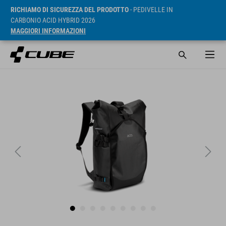
RICHIAMO DI SICUREZZA DEL PRODOTTO
- PEDIVELLE IN
CARBONIO ACID HYBRID 2026
MAGGIORI INFORMAZIONI
RRP* 89.95 GBP