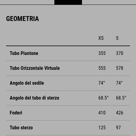
GEOMETRIA
XS
S
Tubo Piantone
355
370
Tubo Orizzontale Virtuale
555
578
Angolo del sedile
74°
74°
Angolo del tubo di sterzo
68.5°
68.5°
Foderi
410
426
Tubo sterzo
125
97