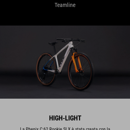
Teamline
HIGH-LIGHT
La Phenix C:62 Rookie SLX è stata creata con la