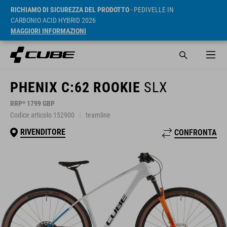
RICHIAMO DI SICUREZZA DEL PRODOTTO
- PEDIVELLE IN
CARBONIO ACID HYBRID 2026
MAGGIORI INFORMAZIONI
PHENIX C:62 ROOKIE
SLX
RRP* 1799 GBP
Codice articolo 152900
teamline
RIVENDITORE
CONFRONTA