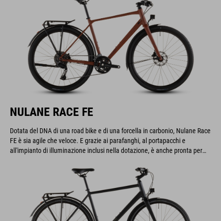
NULANE RACE FE
Dotata del DNA di una road bike e di una forcella in carbonio, Nulane Race
FE è sia agile che veloce. E grazie ai parafanghi, al portapacchi e
all'impianto di illuminazione inclusi nella dotazione, è anche pronta per
ogni sfida: portarvi al lavoro durante la settimana o accompagnarvi in
lunghe escursioni in campagna. Il meglio dei due mondi!