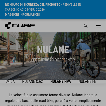
RICHIAMO DI SICUREZZA DEL PRODOTTO
- PEDIVELLE IN
CARBONIO ACID HYBRID 2026
MAGGIORI INFORMAZIONI
NULANE
SEE THE ROAD DIFFERENTLY
ORAMICA
NULANE C:62
NULANE HPA
NULANE FE
B
La velocità può assumere forme diverse. Nulane ignora le
regole alla base delle road bike, perché a volte semplicemente