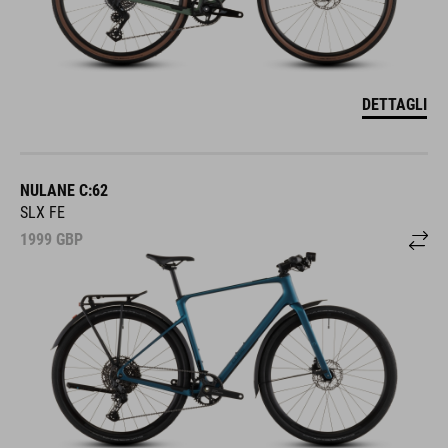
DETTAGLI
NULANE C:62
SLX FE
1999
GBP