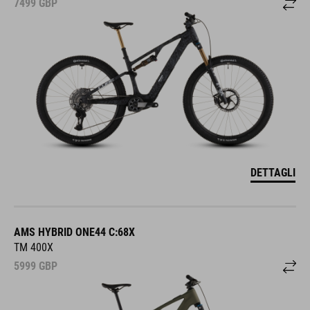
7499
GBP
DETTAGLI
AMS HYBRID ONE44 C:68X
TM 400X
5999
GBP