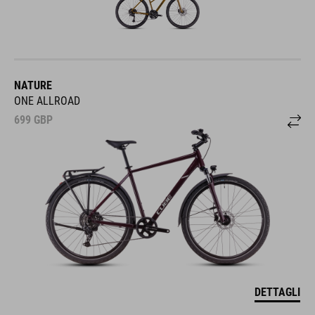
NATURE
ONE ALLROAD
699
GBP
DETTAGLI