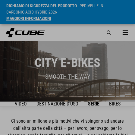
RICHIAMO DI SICUREZZA DEL PRODOTTO
- PEDIVELLE IN
CARBONIO ACID HYBRID 2026
MAGGIORI INFORMAZIONI
CITY E-BIKES
SMOOTH THE WAY
VIDEO
DESTINAZIONE D'USO
SERIE
BIKES
Ci sono un milione e più motivi che vi spingono ad andare
dall'altra parte della città – per lavoro, per svago, per lo