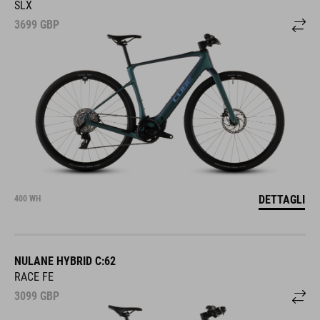
SLX
3699
GBP
DETTAGLI
400 WH
NULANE HYBRID C:62
RACE FE
3099
GBP