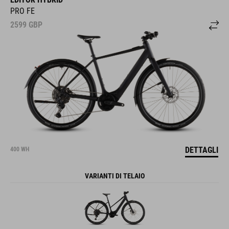
PRO FE
2599
GBP
DETTAGLI
400 WH
VARIANTI DI TELAIO