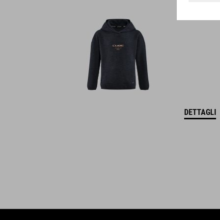
creano la combinazione ottimale di design, tecnica e usabilità.
DETTAGLI