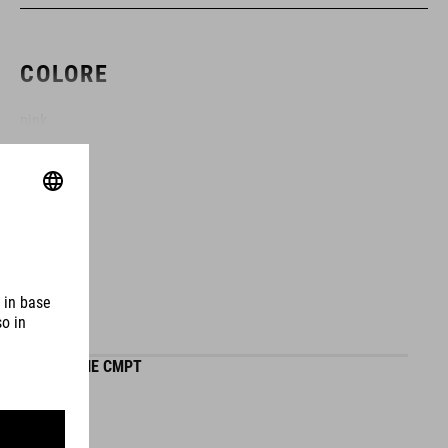
COLORE
pink
MATERIALE
EPS in-mould
MISURA
GILET ROOKIE CMPT
XXS (44-49)
XS (46-51)