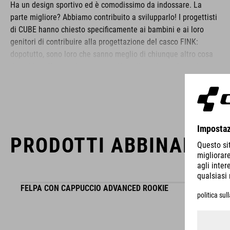
Ha un design sportivo ed è comodissimo da indossare. La
parte migliore? Abbiamo contribuito a svilupparlo! I progettisti
di CUBE hanno chiesto specificamente ai bambini e ai loro
genitori di contribuire alla progettazione del casco FINK:
dopotutto, sono loro che sanno meglio di chiunque altro cosa
dovrebbe offrire un buon casco. Non c'è modo migliore di
soddisfare le esigenze dei ciclisti junior!
MARCA
PRODOTTI ABBINABILI
Il marchio CUBE comprende prodotti innovativi e di alta
FELPA CON CAPPUCCIO ADVANCED ROOKIE
qualità, sempre basati sui trend attuali. Grazie alla stretta
collaborazione dei progettisti nello sviluppo di accessori e
biciclette, i prodotti sono perfettamente compatibili tra loro e