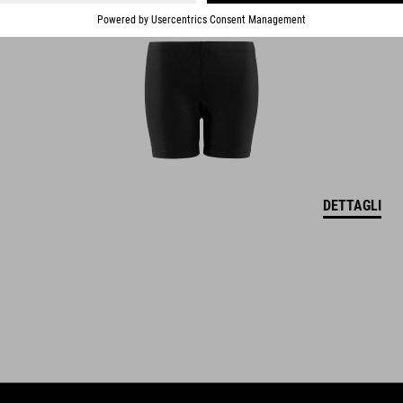
compatibile con sistema di luci integrato
chiusura a cricchetto imbottita per il mento
concetto Natural Fit
finitura lucida
DETTAGLI