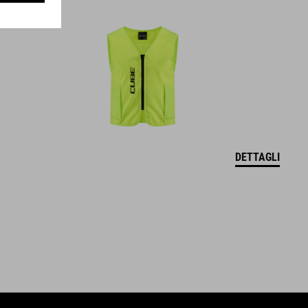
S (49-55)
PESO
226 g (con visiera)
DETTAGLI
DOWNLOADS
CUBE_Casco_Manuale
( PDF 1.50 MB )