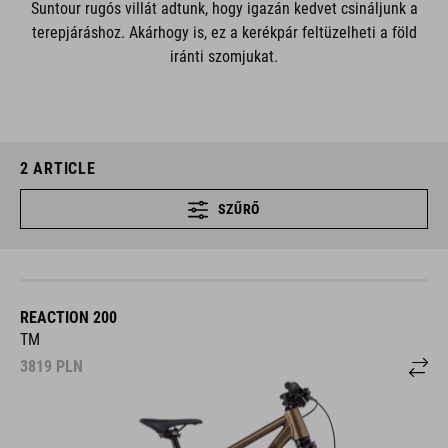
Suntour rugós villát adtunk, hogy igazán kedvet csináljunk a
terepjáráshoz. Akárhogy is, ez a kerékpár feltüzelheti a föld
iránti szomjukat.
2
ARTICLE
SZŰRŐ
REACTION 200
TM
3819
PLN