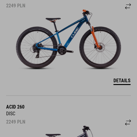
2249
PLN
DETAILS
ACID 260
DISC
2249
PLN