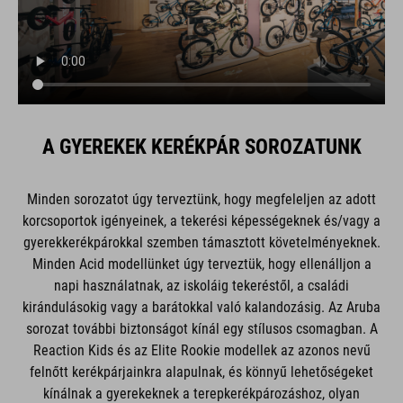
A GYEREKEK KERÉKPÁR SOROZATUNK
Minden sorozatot úgy terveztünk, hogy megfeleljen az adott
korcsoportok igényeinek, a tekerési képességeknek és/vagy a
gyerekkerékpárokkal szemben támasztott követelményeknek.
Minden Acid modellünket úgy terveztük, hogy ellenálljon a
napi használatnak, az iskoláig tekeréstől, a családi
kirándulásokig vagy a barátokkal való kalandozásig. Az Aruba
sorozat további biztonságot kínál egy stílusos csomagban. A
Reaction Kids és az Elite Rookie modellek az azonos nevű
felnőtt kerékpárjainkra alapulnak, és könnyű lehetőségeket
kínálnak a gyerekeknek a terepkerékpározáshoz, olyan