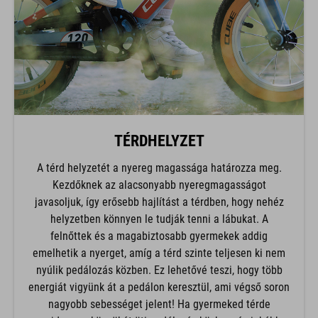
TÉRDHELYZET
A térd helyzetét a nyereg magassága határozza meg.
Kezdőknek az alacsonyabb nyeregmagasságot
javasoljuk, így erősebb hajlítást a térdben, hogy nehéz
helyzetben könnyen le tudják tenni a lábukat. A
felnőttek és a magabiztosabb gyermekek addig
emelhetik a nyerget, amíg a térd szinte teljesen ki nem
nyúlik pedálozás közben. Ez lehetővé teszi, hogy több
energiát vigyünk át a pedálon keresztül, ami végső soron
nagyobb sebességet jelent! Ha gyermeked térde