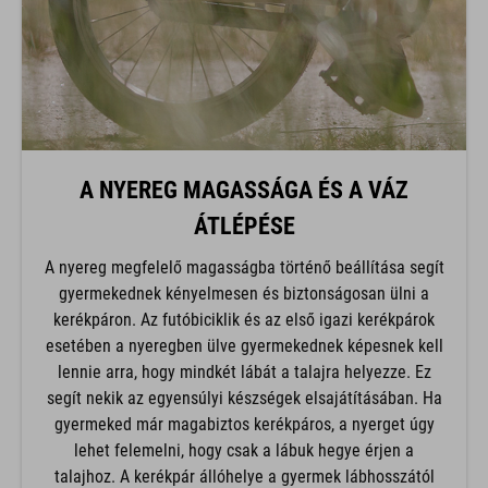
A NYEREG MAGASSÁGA ÉS A VÁZ
ÁTLÉPÉSE
A nyereg megfelelő magasságba történő beállítása segít
gyermekednek kényelmesen és biztonságosan ülni a
kerékpáron. Az futóbiciklik és az első igazi kerékpárok
esetében a nyeregben ülve gyermekednek képesnek kell
lennie arra, hogy mindkét lábát a talajra helyezze. Ez
segít nekik az egyensúlyi készségek elsajátításában. Ha
gyermeked már magabiztos kerékpáros, a nyerget úgy
lehet felemelni, hogy csak a lábuk hegye érjen a
talajhoz. A kerékpár állóhelye a gyermek lábhosszától