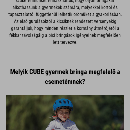
szakértelmünket felhasználtuk, hogy olyan bringákat
alkothassunk a gyermekek számára, melyekkel kortól és
tapasztalattól függetlenül lelhetik örömüket a gyakorlásban.
Az első gurulásoktól a kicsiknek rendezett versenyekig
garantáljuk, hogy minden részlet a kormány átmérőjétől a
fékkar távolságáig a pici bringások igényeinek megfelelően
lett tervezve.
Melyik CUBE gyermek bringa megfelelő a
csemetémnek?