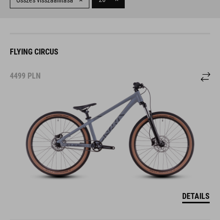
Összes visszaállítása
FLYING CIRCUS
4499
PLN
DETAILS