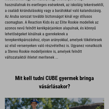
használatnak és esetleges eséseknek, az iskoláig tekerésektől,
a családi kirándulásokig vagy a barátokkal való kalandozásig.
Az Aruba sorozat további biztonságot kínál egy stílusos
csomagban. A Reaction Kids és az Elite Rookie modellek az
azonos nevű felnőtt kerékpárjainkon alapulnak, és könnyű
lehetőségeket kínálnak a gyerekeknek a
terepkerékpározáshoz, olyan arányokkal, amelyek tökéletesek
az első versenyeken való részvételhez is. Ugyanez vonatkozik
a Stereo Rookie modelljeinkre is, amelyek felnőtt
változataiktól ihletet merítenek ...
Mit kell tudni CUBE gyermek bringa
vásárlásakor?