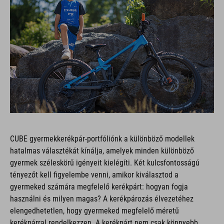
CUBE gyermekkerékpár-portfóliónk a különböző modellek
hatalmas választékát kínálja, amelyek minden különböző
gyermek széleskörű igényeit kielégíti. Két kulcsfontosságú
tényezőt kell figyelembe venni, amikor kiválasztod a
gyermeked számára megfelelő kerékpárt: hogyan fogja
használni és milyen magas? A kerékpározás élvezetéhez
elengedhetetlen, hogy gyermeked megfelelő méretű
kerékpárral rendelkezzen. A kerékpárt nem csak könnyebb