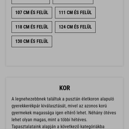
107 CM ÉS FELÜL
111 CM ÉS FELÜL
118 CM ÉS FELÜL
124 CM ÉS FELÜL
130 CM ÉS FELÜL
KOR
A legnehezebbnek találtuk a pusztán életkoron alapuló
gyerekkerékpár kiválasztását, mivel az azonos korú
gyermekek magassága igen eltérő lehet. Néhány ötéves
lehet olyan magas, mint a többi hétéves.
Tapasztalataink alapján a következő kategóriákba