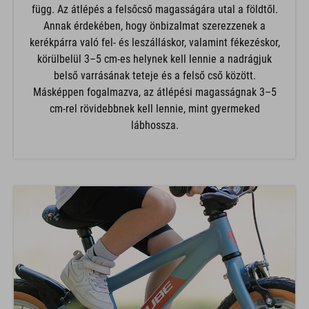
függ. Az átlépés a felsőcső magasságára utal a földtől.
Annak érdekében, hogy önbizalmat szerezzenek a
kerékpárra való fel- és leszálláskor, valamint fékezéskor,
körülbelül 3–5 cm-es helynek kell lennie a nadrágjuk
belső varrásának teteje és a felső cső között.
Másképpen fogalmazva, az átlépési magasságnak 3–5
cm-rel rövidebbnek kell lennie, mint gyermeked
lábhossza.