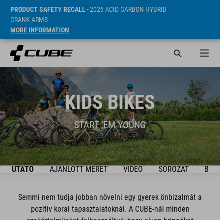
PRODUCT SAFETY RECALL
- 2026 ACID CARBON HYBRID
CRANK ARMS
MORE INFORMATION
KIDS BIKES
START 'EM YOUNG
ÚTMUTATÓ
AJÁNLOTT MÉRET
VIDEO
SOROZAT
BIKE
Semmi nem tudja jobban növelni egy gyerek önbizalmát a
pozitív korai tapasztalatoknál. A CUBE-nál minden