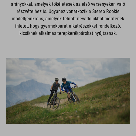
arányokkal, amelyek tökéletesek az első versenyeken való
részvételhez is. Ugyanez vonatkozik a Stereo Rookie
modelljeinkre is, amelyek felnőtt névadójukból merítenek
ihletet, hogy gyermekbarát alkatrészekkel rendelkező,
kicsiknek alkalmas terepkerékpárokat nyújtsanak.