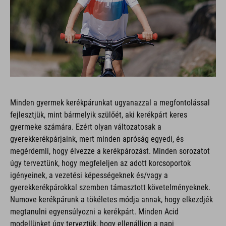
Minden gyermek kerékpárunkat ugyanazzal a megfontolással
fejlesztjük, mint bármelyik szülőét, aki kerékpárt keres
gyermeke számára. Ezért olyan változatosak a
gyerekkerékpárjaink, mert minden apróság egyedi, és
megérdemli, hogy élvezze a kerékpározást. Minden sorozatot
úgy terveztünk, hogy megfeleljen az adott korcsoportok
igényeinek, a vezetési képességeknek és/vagy a
gyerekkerékpárokkal szemben támasztott követelményeknek.
Numove kerékpárunk a tökéletes módja annak, hogy elkezdjék
megtanulni egyensúlyozni a kerékpárt. Minden Acid
modellünket úgy terveztük, hogy ellenálljon a napi