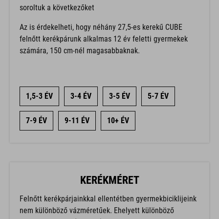
soroltuk a következőket
Az is érdekelheti, hogy néhány 27,5-es kerekű CUBE
felnőtt kerékpárunk alkalmas 12 év feletti gyermekek
számára, 150 cm-nél magasabbaknak.
1,5-3 ÉV
3-4 ÉV
3-5 ÉV
5-7 ÉV
7-9 ÉV
9-11 ÉV
10+ ÉV
KERÉKMÉRET
Felnőtt kerékpárjainkkal ellentétben gyermekbiciklijeink
nem különböző vázméretűek. Ehelyett különböző