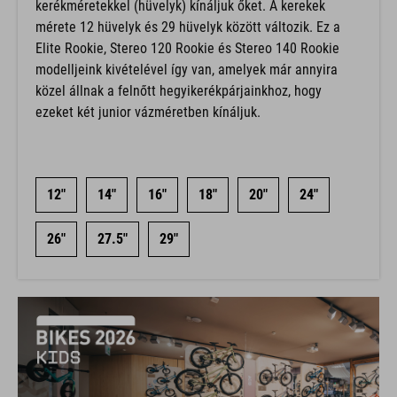
kerékméretekkel (hüvelyk) kínáljuk őket. A kerekek
mérete 12 hüvelyk és 29 hüvelyk között változik. Ez a
Elite Rookie, Stereo 120 Rookie és Stereo 140 Rookie
modelljeink kivételével így van, amelyek már annyira
közel állnak a felnőtt hegyikerékpárjainkhoz, hogy
ezeket két junior vázméretben kínáljuk.
12"
14"
16"
18"
20"
24"
26"
27.5"
29"