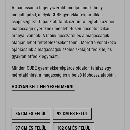
A magasság a legegyszerűbb módja annak, hogy
megállapítsd, melyik CUBE gyerekkerékpár illik a
csöppséghez. Tapasztalataink szerint a legtöbb azonos
magasságú gyereknek meglehetősen hasonló fizikai
arányai vannak. A lábuk hosszáról és a magasságuk
alapján lehet feltételezéseket tenni. Méretre vonatkozó
ajánlásaink a magasságok széles skáláját fedik le, és
gyakran átfedik egymást.
Minden CUBE gyermekkerékpáros oldalon találsz egy
méretajánlást a magasság és a belső lábhossz alapján.
HOGYAN KELL HELYESEN MÉRNI:
85 CM ÉS FELÜL
92 CM ÉS FELÜL
97 CM ÉS FELÜL
102 CM ÉS FELÜL