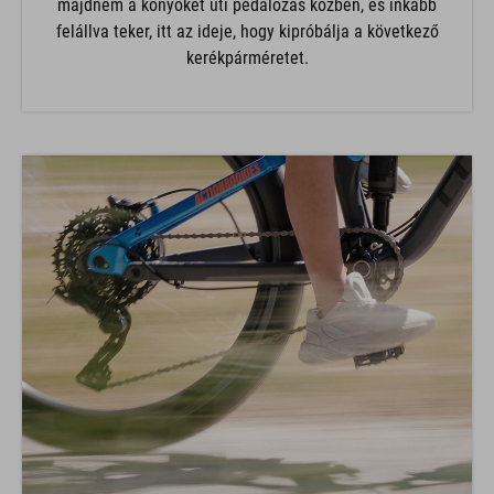
majdnem a könyökét üti pedálozás közben, és inkább
felállva teker, itt az ideje, hogy kipróbálja a következő
kerékpárméretet.