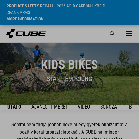
PRODUCT SAFETY RECALL
- 2026 ACID CARBON HYBRID
CRANK ARMS
MORE INFORMATION
KIDS BIKES
START 'EM YOUNG
ÚTMUTATÓ
AJÁNLOTT MÉRET
VIDEO
SOROZAT
BIKE
Semmi nem tudja jobban növelni egy gyerek önbizalmát a
pozitív korai tapasztalatoknál. A CUBE-nál minden