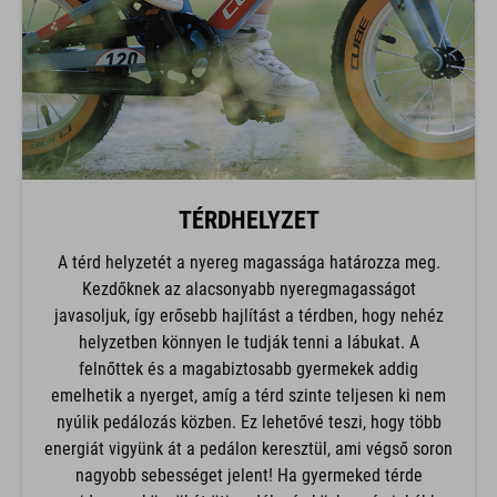
TÉRDHELYZET
A térd helyzetét a nyereg magassága határozza meg.
Kezdőknek az alacsonyabb nyeregmagasságot
javasoljuk, így erősebb hajlítást a térdben, hogy nehéz
helyzetben könnyen le tudják tenni a lábukat. A
felnőttek és a magabiztosabb gyermekek addig
emelhetik a nyerget, amíg a térd szinte teljesen ki nem
nyúlik pedálozás közben. Ez lehetővé teszi, hogy több
energiát vigyünk át a pedálon keresztül, ami végső soron
nagyobb sebességet jelent! Ha gyermeked térde