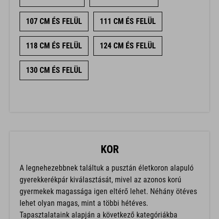
107 CM ÉS FELÜL
111 CM ÉS FELÜL
118 CM ÉS FELÜL
124 CM ÉS FELÜL
130 CM ÉS FELÜL
KOR
A legnehezebbnek találtuk a pusztán életkoron alapuló
gyerekkerékpár kiválasztását, mivel az azonos korú
gyermekek magassága igen eltérő lehet. Néhány ötéves
lehet olyan magas, mint a többi hétéves.
Tapasztalataink alapján a következő kategóriákba