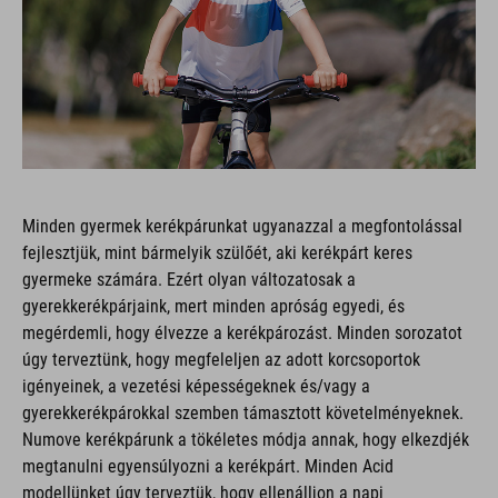
Minden gyermek kerékpárunkat ugyanazzal a megfontolással
fejlesztjük, mint bármelyik szülőét, aki kerékpárt keres
gyermeke számára. Ezért olyan változatosak a
gyerekkerékpárjaink, mert minden apróság egyedi, és
megérdemli, hogy élvezze a kerékpározást. Minden sorozatot
úgy terveztünk, hogy megfeleljen az adott korcsoportok
igényeinek, a vezetési képességeknek és/vagy a
gyerekkerékpárokkal szemben támasztott követelményeknek.
Numove kerékpárunk a tökéletes módja annak, hogy elkezdjék
megtanulni egyensúlyozni a kerékpárt. Minden Acid
modellünket úgy terveztük, hogy ellenálljon a napi