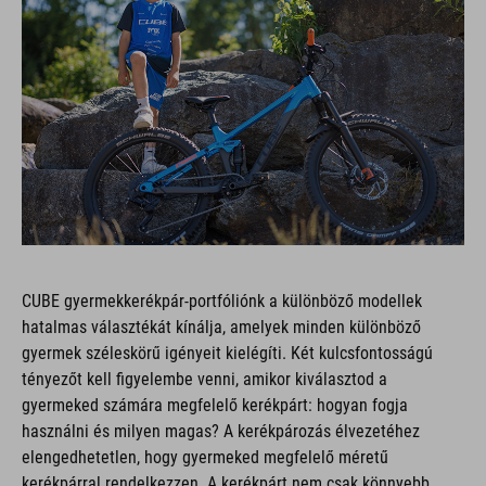
CUBE gyermekkerékpár-portfóliónk a különböző modellek
hatalmas választékát kínálja, amelyek minden különböző
gyermek széleskörű igényeit kielégíti. Két kulcsfontosságú
tényezőt kell figyelembe venni, amikor kiválasztod a
gyermeked számára megfelelő kerékpárt: hogyan fogja
használni és milyen magas? A kerékpározás élvezetéhez
elengedhetetlen, hogy gyermeked megfelelő méretű
kerékpárral rendelkezzen. A kerékpárt nem csak könnyebb