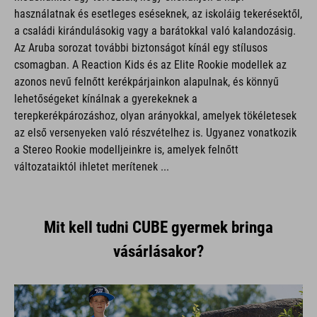
használatnak és esetleges eséseknek, az iskoláig tekerésektől,
a családi kirándulásokig vagy a barátokkal való kalandozásig.
Az Aruba sorozat további biztonságot kínál egy stílusos
csomagban. A Reaction Kids és az Elite Rookie modellek az
azonos nevű felnőtt kerékpárjainkon alapulnak, és könnyű
lehetőségeket kínálnak a gyerekeknek a
terepkerékpározáshoz, olyan arányokkal, amelyek tökéletesek
az első versenyeken való részvételhez is. Ugyanez vonatkozik
a Stereo Rookie modelljeinkre is, amelyek felnőtt
változataiktól ihletet merítenek ...
Mit kell tudni CUBE gyermek bringa
vásárlásakor?