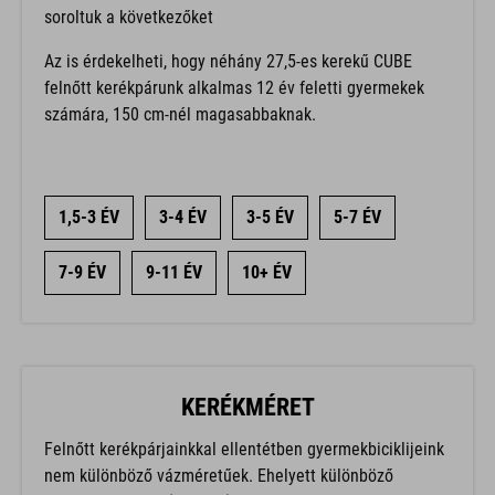
soroltuk a következőket
Az is érdekelheti, hogy néhány 27,5-es kerekű CUBE
felnőtt kerékpárunk alkalmas 12 év feletti gyermekek
számára, 150 cm-nél magasabbaknak.
1,5-3 ÉV
3-4 ÉV
3-5 ÉV
5-7 ÉV
7-9 ÉV
9-11 ÉV
10+ ÉV
KERÉKMÉRET
Felnőtt kerékpárjainkkal ellentétben gyermekbiciklijeink
nem különböző vázméretűek. Ehelyett különböző