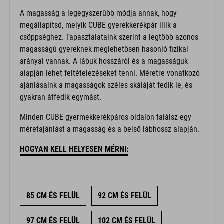
A magasság a legegyszerűbb módja annak, hogy
megállapítsd, melyik CUBE gyerekkerékpár illik a
csöppséghez. Tapasztalataink szerint a legtöbb azonos
magasságú gyereknek meglehetősen hasonló fizikai
arányai vannak. A lábuk hosszáról és a magasságuk
alapján lehet feltételezéseket tenni. Méretre vonatkozó
ajánlásaink a magasságok széles skáláját fedik le, és
gyakran átfedik egymást.
Minden CUBE gyermekkerékpáros oldalon találsz egy
méretajánlást a magasság és a belső lábhossz alapján.
HOGYAN KELL HELYESEN MÉRNI:
85 CM ÉS FELÜL
92 CM ÉS FELÜL
97 CM ÉS FELÜL
102 CM ÉS FELÜL