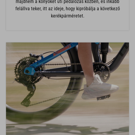
majdnem a könyökét üti pedálozás közben, és inkább
felállva teker, itt az ideje, hogy kipróbálja a következő
kerékpárméretet.