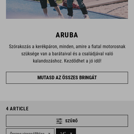
ARUBA
Szórakozás a kerékpáron, minden, amire a fiatal motorosnak
szüksége van a barátaival és a családjával való
kalandozáshoz. Kezdődhet a jó idő!
MUTASD AZ ÖSSZES BRINGÁT
4
ARTICLE
SZŰRŐ
×
×
14"