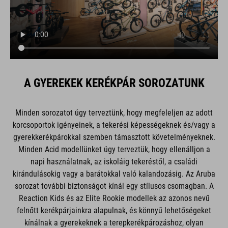
A GYEREKEK KERÉKPÁR SOROZATUNK
Minden sorozatot úgy terveztünk, hogy megfeleljen az adott
korcsoportok igényeinek, a tekerési képességeknek és/vagy a
gyerekkerékpárokkal szemben támasztott követelményeknek.
Minden Acid modellünket úgy terveztük, hogy ellenálljon a
napi használatnak, az iskoláig tekeréstől, a családi
kirándulásokig vagy a barátokkal való kalandozásig. Az Aruba
sorozat további biztonságot kínál egy stílusos csomagban. A
Reaction Kids és az Elite Rookie modellek az azonos nevű
felnőtt kerékpárjainkra alapulnak, és könnyű lehetőségeket
kínálnak a gyerekeknek a terepkerékpározáshoz, olyan