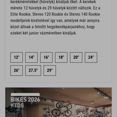
kerékméretekkel (hüvelyk) kínáljuk őket. A kerekek
mérete 12 hüvelyk és 29 hüvelyk között változik. Ez a
Elite Rookie, Stereo 120 Rookie és Stereo 140 Rookie
modelljeink kivételével így van, amelyek már annyira
közel állnak a felnőtt hegyikerékpárjainkhoz, hogy
ezeket két junior vázméretben kínáljuk.
12"
14"
16"
18"
20"
24"
26"
27.5"
29"