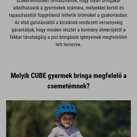
szakértelmünket felhasználtuk, hogy olyan bringákat
alkothassunk a gyermekek számára, melyekkel kortól és
tapasztalattól függetlenül lelhetik örömüket a gyakorlásban.
Az első gurulásoktól a kicsiknek rendezett versenyekig
garantáljuk, hogy minden részlet a kormány átmérőjétől a
fékkar távolságáig a pici bringások igényeinek megfelelően
lett tervezve.
Melyik CUBE gyermek bringa megfelelő a
csemetémnek?