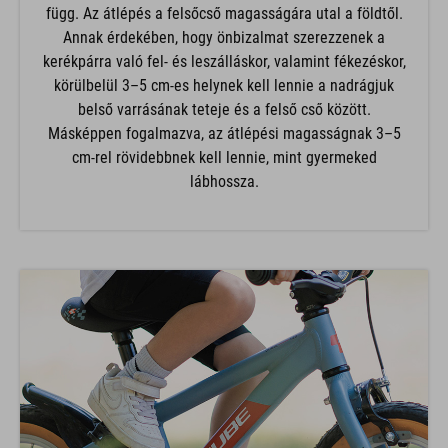
függ. Az átlépés a felsőcső magasságára utal a földtől.
Annak érdekében, hogy önbizalmat szerezzenek a
kerékpárra való fel- és leszálláskor, valamint fékezéskor,
körülbelül 3–5 cm-es helynek kell lennie a nadrágjuk
belső varrásának teteje és a felső cső között.
Másképpen fogalmazva, az átlépési magasságnak 3–5
cm-rel rövidebbnek kell lennie, mint gyermeked
lábhossza.