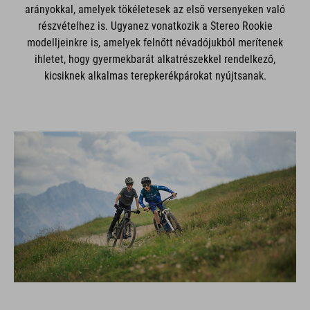
arányokkal, amelyek tökéletesek az első versenyeken való
részvételhez is. Ugyanez vonatkozik a Stereo Rookie
modelljeinkre is, amelyek felnőtt névadójukból merítenek
ihletet, hogy gyermekbarát alkatrészekkel rendelkező,
kicsiknek alkalmas terepkerékpárokat nyújtsanak.