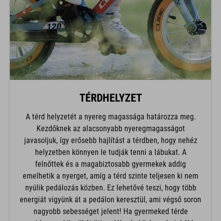
TÉRDHELYZET
A térd helyzetét a nyereg magassága határozza meg.
Kezdőknek az alacsonyabb nyeregmagasságot
javasoljuk, így erősebb hajlítást a térdben, hogy nehéz
helyzetben könnyen le tudják tenni a lábukat. A
felnőttek és a magabiztosabb gyermekek addig
emelhetik a nyerget, amíg a térd szinte teljesen ki nem
nyúlik pedálozás közben. Ez lehetővé teszi, hogy több
energiát vigyünk át a pedálon keresztül, ami végső soron
nagyobb sebességet jelent! Ha gyermeked térde