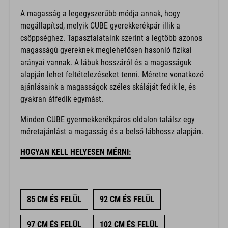
A magasság a legegyszerűbb módja annak, hogy
megállapítsd, melyik CUBE gyerekkerékpár illik a
csöppséghez. Tapasztalataink szerint a legtöbb azonos
magasságú gyereknek meglehetősen hasonló fizikai
arányai vannak. A lábuk hosszáról és a magasságuk
alapján lehet feltételezéseket tenni. Méretre vonatkozó
ajánlásaink a magasságok széles skáláját fedik le, és
gyakran átfedik egymást.
Minden CUBE gyermekkerékpáros oldalon találsz egy
méretajánlást a magasság és a belső lábhossz alapján.
HOGYAN KELL HELYESEN MÉRNI:
85 CM ÉS FELÜL
92 CM ÉS FELÜL
97 CM ÉS FELÜL
102 CM ÉS FELÜL