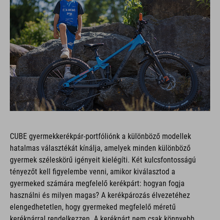
CUBE gyermekkerékpár-portfóliónk a különböző modellek
hatalmas választékát kínálja, amelyek minden különböző
gyermek széleskörű igényeit kielégíti. Két kulcsfontosságú
tényezőt kell figyelembe venni, amikor kiválasztod a
gyermeked számára megfelelő kerékpárt: hogyan fogja
használni és milyen magas? A kerékpározás élvezetéhez
elengedhetetlen, hogy gyermeked megfelelő méretű
kerékpárral rendelkezzen. A kerékpárt nem csak könnyebb