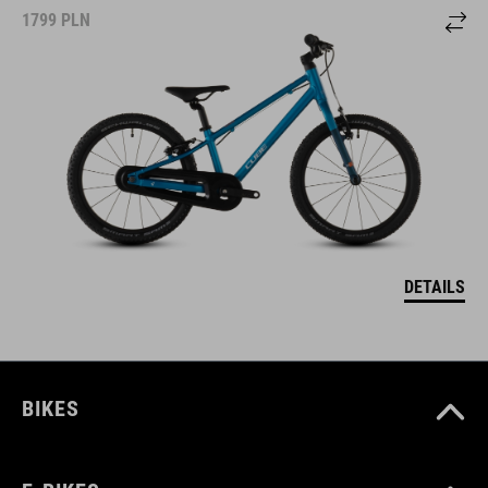
1799
PLN
DETAILS
BIKES