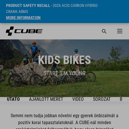
PRODUCT SAFETY RECALL
- 2026 ACID CARBON HYBRID
CRANK ARMS
MORE INFORMATION
KIDS BIKES
START 'EM YOUNG
ÚTMUTATÓ
AJÁNLOTT MÉRET
VIDEO
SOROZAT
BIKE
Semmi nem tudja jobban növelni egy gyerek önbizalmát a
pozitív korai tapasztalatoknál. A CUBE-nál minden