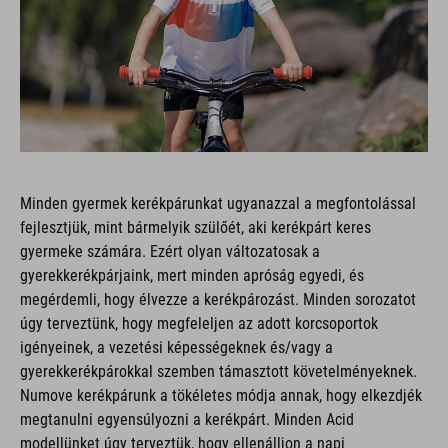
Minden gyermek kerékpárunkat ugyanazzal a megfontolással
fejlesztjük, mint bármelyik szülőét, aki kerékpárt keres
gyermeke számára. Ezért olyan változatosak a
gyerekkerékpárjaink, mert minden apróság egyedi, és
megérdemli, hogy élvezze a kerékpározást. Minden sorozatot
úgy terveztünk, hogy megfeleljen az adott korcsoportok
igényeinek, a vezetési képességeknek és/vagy a
gyerekkerékpárokkal szemben támasztott követelményeknek.
Numove kerékpárunk a tökéletes módja annak, hogy elkezdjék
megtanulni egyensúlyozni a kerékpárt. Minden Acid
modellünket úgy terveztük, hogy ellenálljon a napi