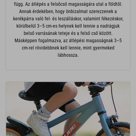
függ. Az átlépés a felsőcső magasságára utal a földtől.
Annak érdekében, hogy önbizalmat szerezzenek a
kerékpárra való fel- és leszálláskor, valamint fékezéskor,
körülbelül 3–5 cm-es helynek kell lennie a nadrágjuk
belső varrásának teteje és a felső cső között.
Másképpen fogalmazva, az átlépési magasságnak 3–5
cm-rel rövidebbnek kell lennie, mint gyermeked
lábhossza.