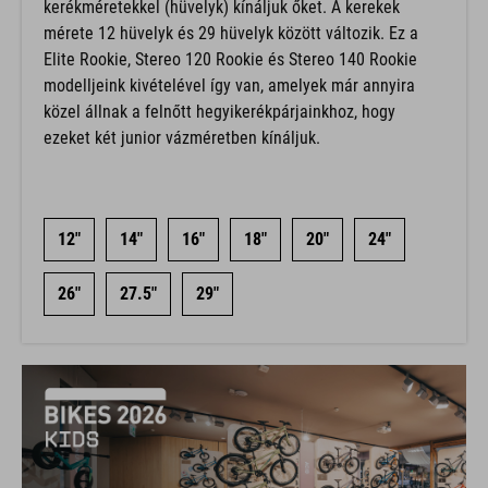
kerékméretekkel (hüvelyk) kínáljuk őket. A kerekek
mérete 12 hüvelyk és 29 hüvelyk között változik. Ez a
Elite Rookie, Stereo 120 Rookie és Stereo 140 Rookie
modelljeink kivételével így van, amelyek már annyira
közel állnak a felnőtt hegyikerékpárjainkhoz, hogy
ezeket két junior vázméretben kínáljuk.
12"
14"
16"
18"
20"
24"
26"
27.5"
29"