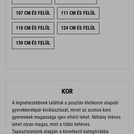
107 CM ÉS FELÜL
111 CM ÉS FELÜL
118 CM ÉS FELÜL
124 CM ÉS FELÜL
130 CM ÉS FELÜL
KOR
A legnehezebbnek találtuk a pusztán életkoron alapuló
gyerekkerékpár kiválasztását, mivel az azonos korú
gyermekek magassága igen eltérő lehet. Néhány ötéves
lehet olyan magas, mint a többi hétéves.
Tapasztalataink alapján a következő kategóriákba