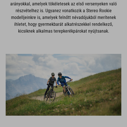
arányokkal, amelyek tökéletesek az első versenyeken való
részvételhez is. Ugyanez vonatkozik a Stereo Rookie
modelljeinkre is, amelyek felnőtt névadójukból merítenek
ihletet, hogy gyermekbarát alkatrészekkel rendelkező,
kicsiknek alkalmas terepkerékpárokat nyújtsanak.