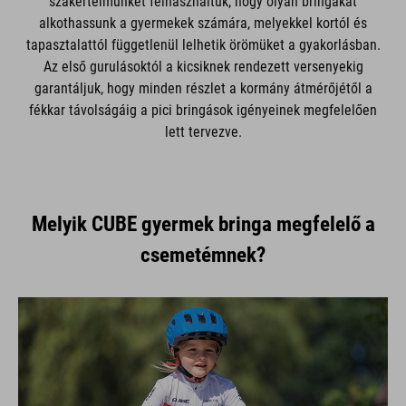
szakértelmünket felhasználtuk, hogy olyan bringákat
alkothassunk a gyermekek számára, melyekkel kortól és
tapasztalattól függetlenül lelhetik örömüket a gyakorlásban.
Az első gurulásoktól a kicsiknek rendezett versenyekig
garantáljuk, hogy minden részlet a kormány átmérőjétől a
fékkar távolságáig a pici bringások igényeinek megfelelően
lett tervezve.
Melyik CUBE gyermek bringa megfelelő a
csemetémnek?