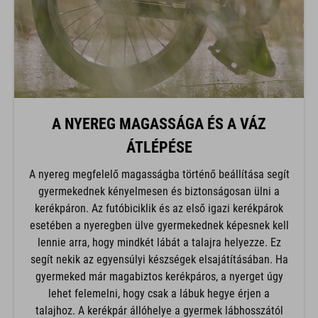
A NYEREG MAGASSÁGA ÉS A VÁZ
ÁTLÉPÉSE
A nyereg megfelelő magasságba történő beállítása segít
gyermekednek kényelmesen és biztonságosan ülni a
kerékpáron. Az futóbiciklik és az első igazi kerékpárok
esetében a nyeregben ülve gyermekednek képesnek kell
lennie arra, hogy mindkét lábát a talajra helyezze. Ez
segít nekik az egyensúlyi készségek elsajátításában. Ha
gyermeked már magabiztos kerékpáros, a nyerget úgy
lehet felemelni, hogy csak a lábuk hegye érjen a
talajhoz. A kerékpár állóhelye a gyermek lábhosszától