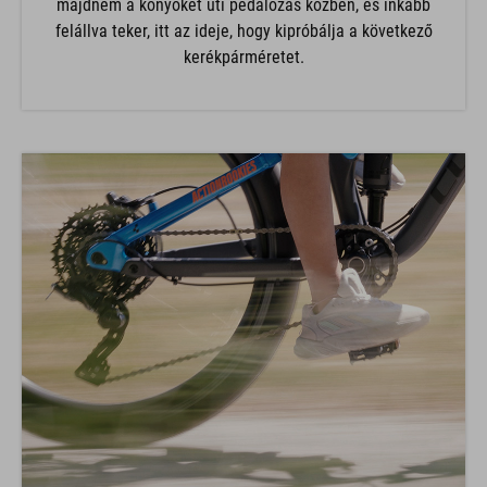
majdnem a könyökét üti pedálozás közben, és inkább
felállva teker, itt az ideje, hogy kipróbálja a következő
kerékpárméretet.