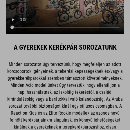
A GYEREKEK KERÉKPÁR SOROZATUNK
Minden sorozatot úgy terveztünk, hogy megfeleljen az adott
korcsoportok igényeinek, a tekerési képességeknek és/vagy a
gyerekkerékpárokkal szemben támasztott követelményeknek.
Minden Acid modellünket úgy terveztük, hogy ellenálljon a
napi használatnak, az iskoláig tekeréstől, a családi
kirándulásokig vagy a barátokkal való kalandozásig. Az Aruba
sorozat további biztonságot kínál egy stílusos csomagban. A
Reaction Kids és az Elite Rookie modellek az azonos nevű
felnőtt kerékpárjainkra alapulnak, és könnyű lehetőségeket
kínálnak a gyerekeknek a terepkerékpározáshoz, olyan