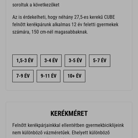
soroltuk a következőket
Az is érdekelheti, hogy néhány 27,5-es kerekű CUBE
felnőtt kerékpárunk alkalmas 12 év feletti gyermekek
számára, 150 cm-nél magasabbaknak.
1,5-3 ÉV
3-4 ÉV
3-5 ÉV
5-7 ÉV
7-9 ÉV
9-11 ÉV
10+ ÉV
KERÉKMÉRET
Felnőtt kerékpárjainkkal ellentétben gyermekbiciklijeink
nem különböző vázméretűek. Ehelyett különböző