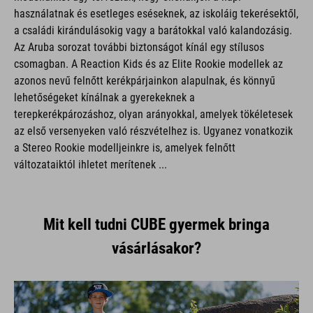
használatnak és esetleges eséseknek, az iskoláig tekerésektől,
a családi kirándulásokig vagy a barátokkal való kalandozásig.
Az Aruba sorozat további biztonságot kínál egy stílusos
csomagban. A Reaction Kids és az Elite Rookie modellek az
azonos nevű felnőtt kerékpárjainkon alapulnak, és könnyű
lehetőségeket kínálnak a gyerekeknek a
terepkerékpározáshoz, olyan arányokkal, amelyek tökéletesek
az első versenyeken való részvételhez is. Ugyanez vonatkozik
a Stereo Rookie modelljeinkre is, amelyek felnőtt
változataiktól ihletet merítenek ...
Mit kell tudni CUBE gyermek bringa
vásárlásakor?