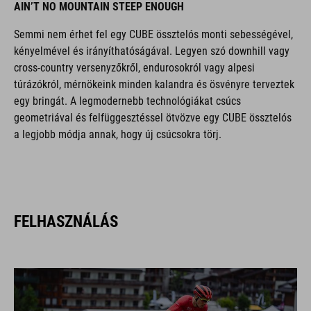
AIN’T NO MOUNTAIN STEEP ENOUGH
Semmi nem érhet fel egy CUBE össztelós monti sebességével,
kényelmével és irányíthatóságával. Legyen szó downhill vagy
cross-country versenyzőkről, endurosokról vagy alpesi
túrázókról, mérnökeink minden kalandra és ösvényre terveztek
egy bringát. A legmodernebb technológiákat csúcs
geometriával és felfüggesztéssel ötvözve egy CUBE össztelós
a legjobb módja annak, hogy új csúcsokra törj.
FELHASZNÁLÁS