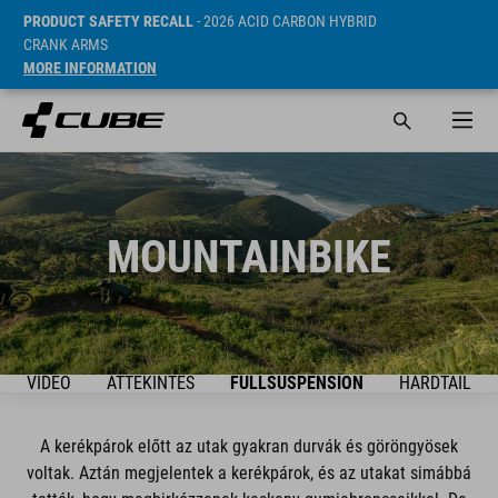
PRODUCT SAFETY RECALL
- 2026 ACID CARBON HYBRID
CRANK ARMS
MORE INFORMATION
MOUNTAINBIKE
VIDEO
ÁTTEKINTÉS
FULLSUSPENSION
HARDTAIL
A kerékpárok előtt az utak gyakran durvák és göröngyösek
voltak. Aztán megjelentek a kerékpárok, és az utakat simábbá