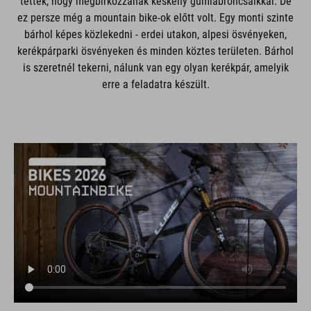
tették, hogy megbirkózzanak keskeny gumiabroncsaikkal. De
ez persze még a mountain bike-ok előtt volt. Egy monti szinte
bárhol képes közlekedni - erdei utakon, alpesi ösvényeken,
kerékpárparki ösvényeken és minden köztes területen. Bárhol
is szeretnél tekerni, nálunk van egy olyan kerékpár, amelyik
erre a feladatra készült.