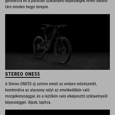
geometria és a páratlan sziklanyelő képességek révén ideális
társ minden hegyi terepre.
STEREO ONE55
A Stereo ONE55 új szintre emeli az enduro művészetét,
kombinálva az alacsony súlyt az emelkedőkön való
mozgékonysággal, és a lejtőkön való elképesztő sziklaelnyelő
képességgel. Alpok, lapítva.