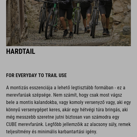
HARDTAIL
FOR EVERYDAY TO TRAIL USE
A montizás esszenciája a lehető legtisztább formában - ez a
merevfarúak szépsége. Nem számít, hogy csak most vágsz
bele a montis kalandokba, vagy komoly versenyző vagy, aki egy
könnyű versenygépet keres, akár egy hétvégi túra bringás, aki
még messzebb szeretne jutni biztosan van számodra egy
CUBE merevfarúnk. Legfőbb jellemzőik az alacsony súly, remek
teljesítmény és minimális karbantartási igény.