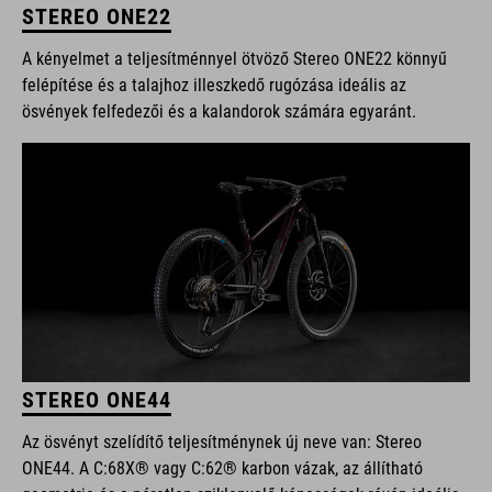
STEREO ONE22
A kényelmet a teljesítménnyel ötvöző Stereo ONE22 könnyű
felépítése és a talajhoz illeszkedő rugózása ideális az
ösvények felfedezői és a kalandorok számára egyaránt.
STEREO ONE44
Az ösvényt szelídítő teljesítménynek új neve van: Stereo
ONE44. A C:68X® vagy C:62® karbon vázak, az állítható