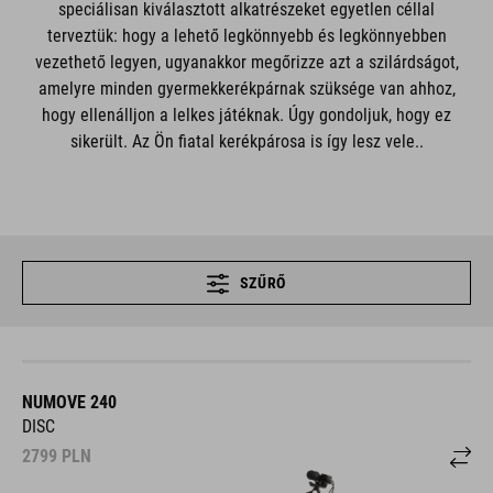
speciálisan kiválasztott alkatrészeket egyetlen céllal
terveztük: hogy a lehető legkönnyebb és legkönnyebben
vezethető legyen, ugyanakkor megőrizze azt a szilárdságot,
amelyre minden gyermekkerékpárnak szüksége van ahhoz,
hogy ellenálljon a lelkes játéknak. Úgy gondoljuk, hogy ez
sikerült. Az Ön fiatal kerékpárosa is így lesz vele..
SZŰRŐ
NUMOVE 240
DISC
2799
PLN