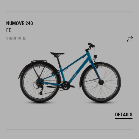
NUMOVE 240
FE
2469
PLN
DETAILS