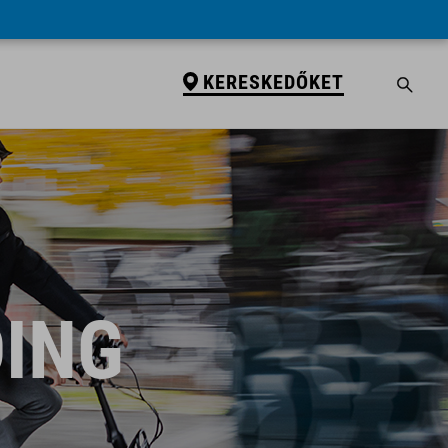
KERESKEDŐKET
DING