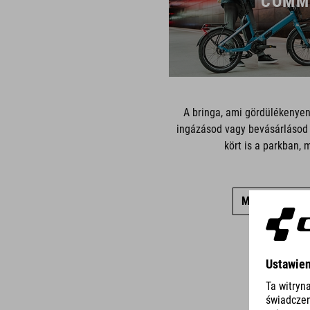
COMM
A bringa, ami gördülékenyen
ingázásod vagy bevásárlásod 
kört is a parkban, 
MUTASD AZ ÖS