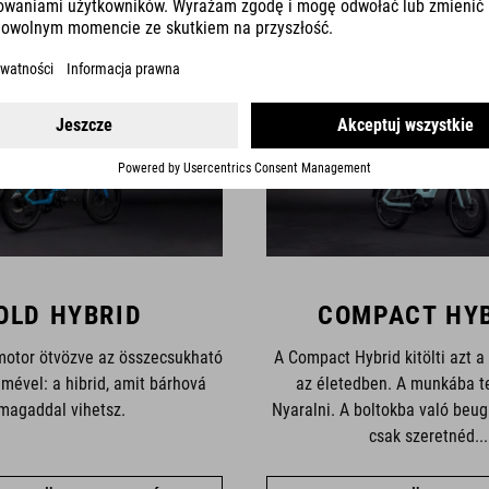
SOROZAT
OLD HYBRID
COMPACT HY
motor ötvözve az összecsukható
A Compact Hybrid kitölti azt a
lmével: a hibrid, amit bárhová
az életedben. A munkába t
magaddal vihetsz.
Nyaralni. A boltokba való beu
csak szeretnéd...