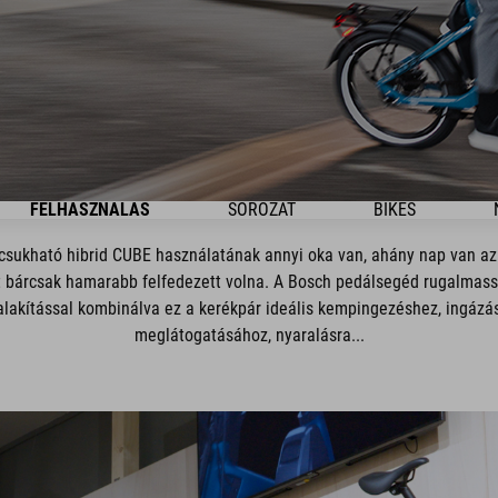
FELHASZNÁLÁS
SOROZAT
BIKES
ukható hibrid CUBE használatának annyi oka van, ahány nap van az 
yet bárcsak hamarabb felfedezett volna. A Bosch pedálsegéd rugalmas
kialakítással kombinálva ez a kerékpár ideális kempingezéshez, ingázá
meglátogatásához, nyaralásra...