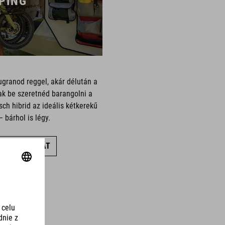
PING
ugranod reggel, akár délután a
ak be szeretnéd barangolni a
h hibrid az ideális kétkerekű
 bárhol is légy.
SZES BRINGÁT