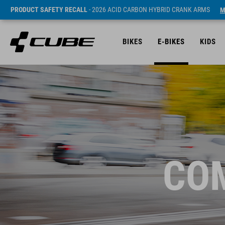
PRODUCT SAFETY RECALL
- 2026 ACID CARBON HYBRID CRANK ARMS
M
BIKES
E-BIKES
KIDS
COM