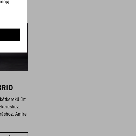
BRID
 kétkerekű űrt
ekeréshez.
gráshoz. Amire