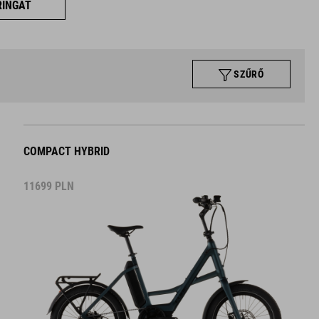
RINGÁT
SZŰRŐ
COMPACT HYBRID
11699
PLN