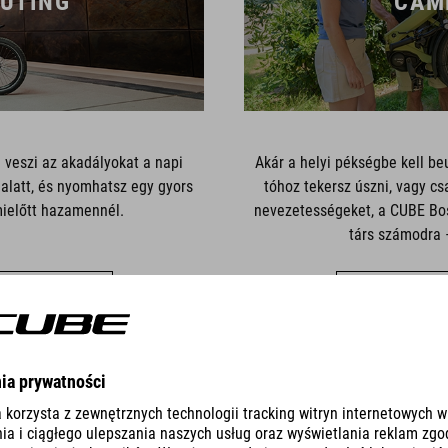
UTING
CAM
 veszi az akadályokat a napi
Akár a helyi pékségbe kell be
alatt, és nyomhatsz egy gyors
tóhoz tekersz úszni, vagy cs
mielőtt hazamennél.
nevezetességeket, a CUBE Bosc
társ számodra –
SZES BRINGÁT
MUTASD AZ ÖS