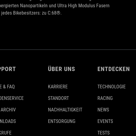
spergierten Nanopartikeln und Ultra High Modulus Fasern
 jedes Bikebesitzers: zu C:68®.
PPORT
ÜBER UNS
ENTDECKEN
E & FAQ
KARRIERE
TECHNOLOGIE
DENSERVICE
STANDORT
RACING
 ARCHIV
NACHHALTIGKEIT
NEWS
NLOADS
ENTSORGUNG
EVENTS
KRUFE
TESTS