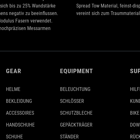
t sich bis zu 25% Wandstärke
Spread Tow Material, feinst-di
mens negativ zu beeinflussen.
vereint sich zum Traummaterial
Modulus Fasern verwendet.
i hochpräzisen Messarmen
GEAR
EQUIPMENT
SU
HELME
BELEUCHTUNG
HILF
BEKLEIDUNG
SCHLÖSSER
KUN
ACCESSOIRES
SCHUTZBLECHE
BIKE
HANDSCHUHE
GEPÄCKTRÄGER
DOW
SCHUHE
STÄNDER
RÜC