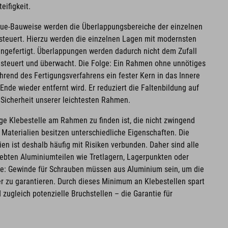
eifigkeit.
ue-Bauweise werden die Überlappungsbereiche der einzelnen
teuert. Hierzu werden die einzelnen Lagen mit modernsten
angefertigt. Überlappungen werden dadurch nicht dem Zufall
esteuert und überwacht. Die Folge: Ein Rahmen ohne unnötiges
rend des Fertigungsverfahrens ein fester Kern in das Innere
de wieder entfernt wird. Er reduziert die Faltenbildung auf
 Sicherheit unserer leichtesten Rahmen.
ige Klebestelle am Rahmen zu finden ist, die nicht zwingend
 Materialien besitzen unterschiedliche Eigenschaften. Die
en ist deshalb häufig mit Risiken verbunden. Daher sind alle
ebten Aluminiumteilen wie Tretlagern, Lagerpunkten oder
e: Gewinde für Schrauben müssen aus Aluminium sein, um die
r zu garantieren. Durch dieses Minimum an Klebestellen spart
ugleich potenzielle Bruchstellen – die Garantie für